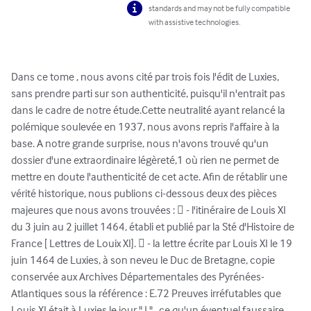
standards and may not be fully compatible
with assistive technologies.
Dans ce tome , nous avons cité par trois fois l'édit de Luxies, 
sans prendre parti sur son authenticité, puisqu'il n'entrait pas 
dans le cadre de notre étude.Cette neutralité ayant relancé la 
polémique soulevée en 1937, nous avons repris l'affaire à la 
base. A notre grande surprise, nous n'avons trouvé qu'un 
dossier d'une extraordinaire légèreté,1 où rien ne permet de 
mettre en doute l'authenticité de cet acte. Afin de rétablir une 
vérité historique, nous publions ci-dessous deux des pièces 
majeures que nous avons trouvées :  - l'itinéraire de Louis XI 
du 3 juin au 2 juillet 1464, établi et publié par la Sté d'Histoire de 
France [ Lettres de Louix XI].  - la lettre écrite par Louis XI le 19 
juin 1464 de Luxies, à son neveu le Duc de Bretagne, copie 
conservée aux Archives Départementales des Pyrénées-
Atlantiques sous la référence : E.72 Preuves irréfutables que 
Louis XI était à Luxies le jour " J " , ce qu'un éventuel faussaire 