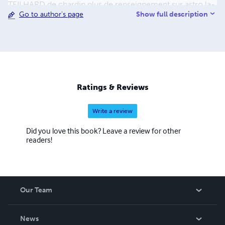
TEILHARD de chardin plus de renseignement sur astro.la-
Show full description
Go to author's page
passion.fr"
Ratings & Reviews
Write a review
Did you love this book? Leave a review for other
readers!
Our Team
About Us
News