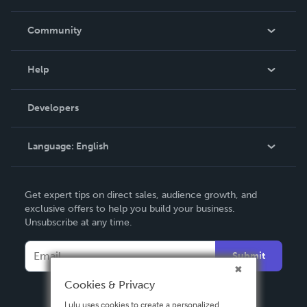
Careers
In The News
Community
Events
Blog
Help
Videos
Order Lookup
Developers
Podcast
Knowledge Base
Language:
English
Contact Support
English
Get expert tips on direct sales, audience growth, and
Deutsch
exclusive offers to help you build your business.
Unsubscribe at any time.
Français
Italiano
Submit
Español
Cookies & Privacy
Lulu uses cookies to create a personalized