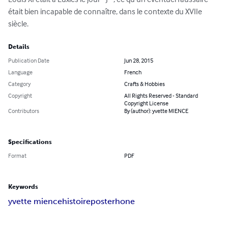
était bien incapable de connaître, dans le contexte du XVIIe 
siècle.
Details
Publication Date
Jun 28, 2015
Language
French
Category
Crafts & Hobbies
Copyright
All Rights Reserved - Standard
Copyright License
Contributors
By (author): yvette MIENCE
Specifications
Format
PDF
Keywords
yvette mience
histoire
poste
rhone