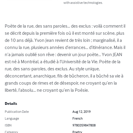
with assistive technologies.
Poète de la rue, des sans paroles… des exclus : voilà comment il 
se décrit depuis la première fois où il est monté sur scène, plus 
de 10 ans déjà. Yvon Jean revient de très loin ; marginalisé, il a 
connu la rue, plusieurs années d’errances… d’itinérance. Mais il 
n’a jamais oublié son rêve : devenir un jour poète… Yvon JEAN 
est né à Montréal, a étudié à l’Université de la Vie. Poète de la 
rue, des sans-paroles, des exclus. Au style unique, 
déconcertant, anarchique, fils de bûcheron, il a bûché sa vie à 
grands coups de rimes et de désespoir, ne croyant qu’en la 
liberté, l’absolu… ne croyant qu’en la Poésie.
Details
Publication Date
Aug 12, 2019
Language
French
ISBN
9780359847808
Category
Poetry