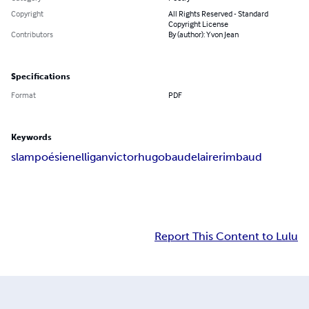
Copyright
All Rights Reserved - Standard
Copyright License
Contributors
By (author): Yvon Jean
Specifications
Format
PDF
Keywords
slam
poésie
nelligan
victorhugo
baudelaire
rimbaud
Report This Content to Lulu