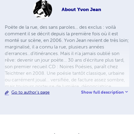
About
Yvon Jean
Poète de la rue, des sans paroles… des exclus : voilà
comment il se décrit depuis la première fois où il est
monté sur scène, en 2006. Yvon Jean revient de très loin;
marginalisé, il a connu la rue, plusieurs années
d’errances…d’itinérances. Mais il n’a jamais oublié son
rêve: devenir un jour poète… 30 ans d’écriture plus tard,
son premier recueil CD : Noires Poésies, paraît chez
Teichtner en 2008. Une poésie tantôt classique, urbaine
ou carrément joual… versifiée, de facture assez sombre,
mais toujours porteuse de lumière, dénonciatrice,
Show full description
Go to author's page
donnant la parole aux exclus de ce monde. Il publie aussi
en 2013 un recueil, uniquement en joual : Au pic pis à
pelle aux Éditions Première Chance. De même que son
œuvre poétique complète d’avant 2014 : 702 pages, 381
poèmes, 35 ans d’écriture. Il entamera bientôt l’œuvre
colossale de la publication de ses Noires Poésies Tome 1
à 1000, 100 pages chacun, à suivre… Pour le public c’est