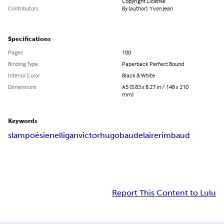
Copyright License
Contributors
By (author): Yvon Jean
Specifications
Pages
100
Binding Type
Paperback Perfect Bound
Interior Color
Black & White
Dimensions
A5 (5.83 x 8.27 in / 148 x 210
mm)
Keywords
slam
poésie
nelligan
victorhugo
baudelaire
rimbaud
Report This Content to Lulu