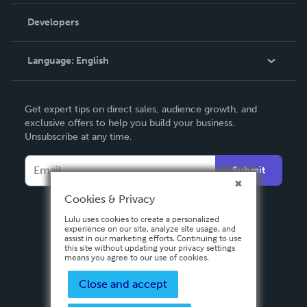
Videos
Order Lookup
Developers
Podcast
Knowledge Base
Language:
English
Contact Support
English
Get expert tips on direct sales, audience growth, and
Deutsch
exclusive offers to help you build your business.
Unsubscribe at any time.
Français
Italiano
Submit
Español
Cookies & Privacy
Lulu uses cookies to create a personalized
experience on our site, analyze site usage, and
assist in our marketing efforts. Continuing to use
this site without updating your privacy settings
means you agree to our use of cookies.
Close and accept