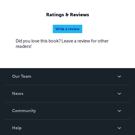
colossale de la publication de ses Noires Poésies Tome 1
à 1000, 100 pages chacun, à suivre… Pour le public c’est
Ratings & Reviews
toujours un électrochoc, il entre comme en transe, se
sentant enfin vivre, exister.
Write a review
Did you love this book? Leave a review for other
readers!
Our Team
About Us
News
Careers
In The News
Community
Events
Blog
Help