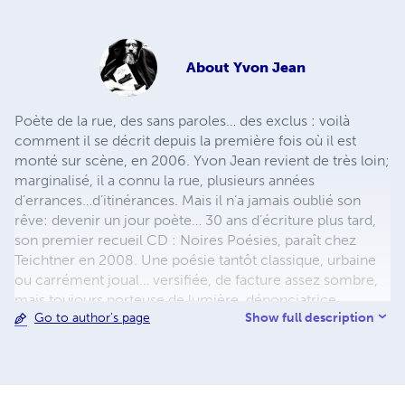
About
Yvon Jean
Poète de la rue, des sans paroles… des exclus : voilà
comment il se décrit depuis la première fois où il est
monté sur scène, en 2006. Yvon Jean revient de très loin;
marginalisé, il a connu la rue, plusieurs années
d’errances…d’itinérances. Mais il n’a jamais oublié son
rêve: devenir un jour poète… 30 ans d’écriture plus tard,
son premier recueil CD : Noires Poésies, paraît chez
Teichtner en 2008. Une poésie tantôt classique, urbaine
ou carrément joual… versifiée, de facture assez sombre,
mais toujours porteuse de lumière, dénonciatrice,
Show full description
Go to author's page
donnant la parole aux exclus de ce monde. Il publie aussi
en 2013 un recueil, uniquement en joual : Au pic pis à
pelle aux Éditions Première Chance. De même que son
œuvre poétique complète d’avant 2014 : 702 pages, 381
poèmes, 35 ans d’écriture. Il entamera bientôt l’œuvre