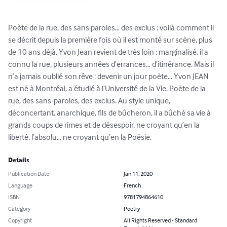
Poète de la rue, des sans paroles… des exclus : voilà comment il 
se décrit depuis la première fois où il est monté sur scène, plus 
de 10 ans déjà. Yvon Jean revient de très loin ; marginalisé, il a 
connu la rue, plusieurs années d’errances… d’itinérance. Mais il 
n’a jamais oublié son rêve : devenir un jour poète… Yvon JEAN 
est né à Montréal, a étudié à l’Université de la Vie. Poète de la 
rue, des sans-paroles, des exclus. Au style unique, 
déconcertant, anarchique, fils de bûcheron, il a bûché sa vie à 
grands coups de rimes et de désespoir, ne croyant qu’en la 
liberté, l’absolu… ne croyant qu’en la Poésie.
Details
Publication Date
Jan 11, 2020
Language
French
ISBN
9781794864610
Category
Poetry
Copyright
All Rights Reserved - Standard