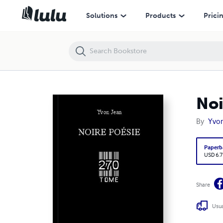
Noire Poésie Tome 270
Solutions
Products
Prici
Noi
By
Yvon
Paperb
USD 6.7
Share
Usua