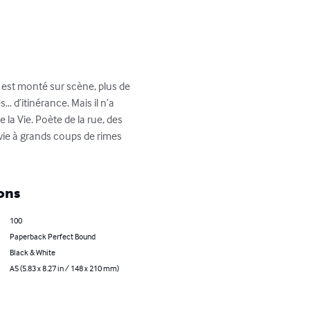
l est monté sur scène, plus de 
… d’itinérance. Mais il n’a 
 la Vie. Poète de la rue, des 
 vie à grands coups de rimes 
ons
100
Paperback Perfect Bound
Black & White
A5 (5.83 x 8.27 in / 148 x 210 mm)