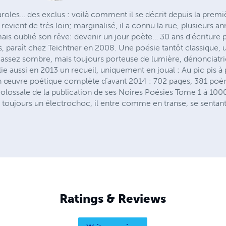
aroles… des exclus : voilà comment il se décrit depuis la premiè
evient de très loin; marginalisé, il a connu la rue, plusieurs 
jamais oublié son rêve: devenir un jour poète… 30 ans d’écriture 
s, paraît chez Teichtner en 2008. Une poésie tantôt classique,
e assez sombre, mais toujours porteuse de lumière, dénonciatri
ie aussi en 2013 un recueil, uniquement en joual : Au pic pis à
uvre poétique complète d’avant 2014 : 702 pages, 381 poèmes
olossale de la publication de ses Noires Poésies Tome 1 à 100
t toujours un électrochoc, il entre comme en transe, se sentant e
Ratings & Reviews