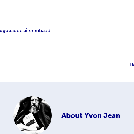
hugo
baudelaire
rimbaud
R
About
Yvon Jean