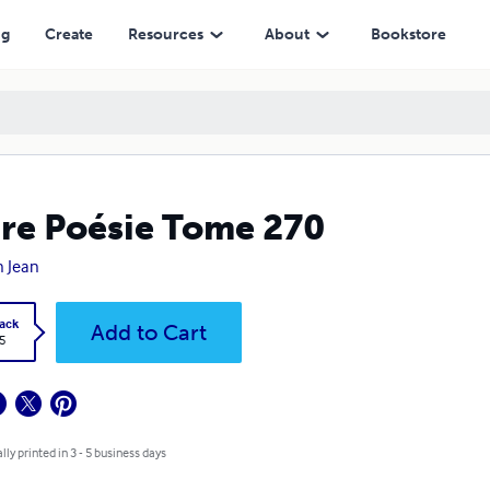
ng
Create
Resources
About
Bookstore
re Poésie Tome 270
 Jean
ack
Add to Cart
5
lly printed in 3 - 5 business days