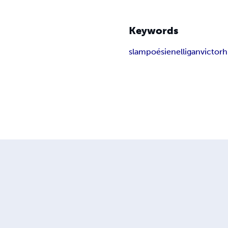
Keywords
slam
poésie
nelligan
victor