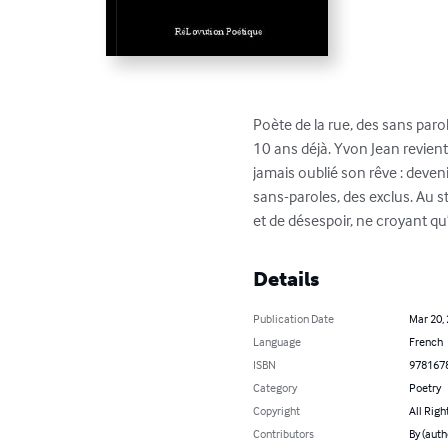
Poète de la rue, des sans parol
10 ans déjà. Yvon Jean revient 
jamais oublié son rêve : deveni
sans-paroles, des exclus. Au s
et de désespoir, ne croyant qu’
Details
Publication Date
Mar 20,
Language
French
ISBN
978167
Category
Poetry
Copyright
All Righ
Contributors
By (auth