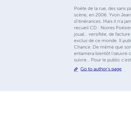
Poète de la rue, des sans p
scène, en 2006. Yvon Jean r
d’itinérances. Mais il n’a 
recueil CD : Noires Poésie
joual… versifiée, de factur
exclus de ce monde. Il publ
Chance. De même que son œ
entamera bientôt l’œuvre c
suivre… Pour le public c’es
Go to author's page