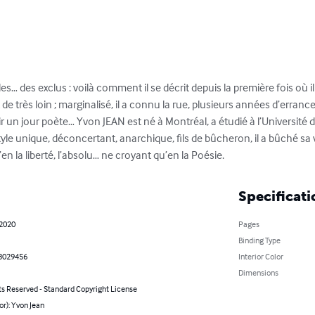
es… des exclus : voilà comment il se décrit depuis la première fois où i
de très loin ; marginalisé, il a connu la rue, plusieurs années d’errances
r un jour poète… Yvon JEAN est né à Montréal, a étudié à l’Université de
tyle unique, déconcertant, anarchique, fils de bûcheron, il a bûché sa
en la liberté, l’absolu… ne croyant qu’en la Poésie.
Specificati
 2020
Pages
Binding Type
8029456
Interior Color
Dimensions
ts Reserved - Standard Copyright License
or): Yvon Jean