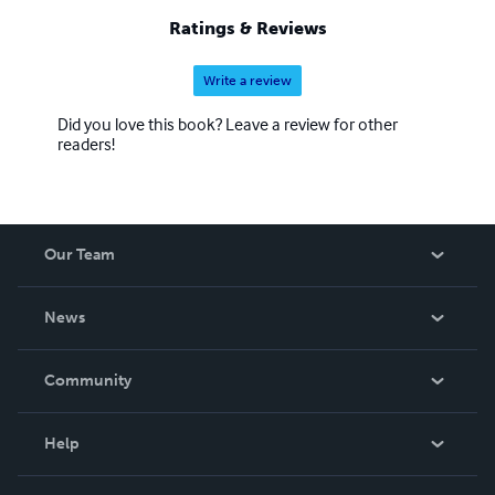
à 1000, 100 pages chacun, à suivre… Pour le public c’est
Ratings & Reviews
toujours un électrochoc, il entre comme en transe, se
sentant enfin vivre, exister.
Write a review
Did you love this book? Leave a review for other
readers!
Our Team
About Us
News
Careers
In The News
Community
Events
Blog
Help
Videos