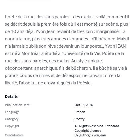
Poète de la rue, des sans paroles… des exclus : voilà comment il 
se décrit depuis la première fois où il est monté sur scène, plus 
de 10 ans déjà. Yvon Jean revient de très loin ; marginalisé, il a 
connu la rue, plusieurs années d’errances… d’itinérance. Mais il 
n’a jamais oublié son rêve : devenir un jour poète… Yvon JEAN 
est né à Montréal, a étudié à l’Université de la Vie. Poète de la 
rue, des sans-paroles, des exclus. Au style unique, 
déconcertant, anarchique, fils de bûcheron, il a bûché sa vie à 
grands coups de rimes et de désespoir, ne croyant qu’en la 
liberté, l’absolu… ne croyant qu’en la Poésie.
Details
Publication Date
Oct 15, 2020
Language
French
Category
Poetry
Copyright
All Rights Reserved - Standard
Copyright License
Contributors
By (author): Yvon Jean