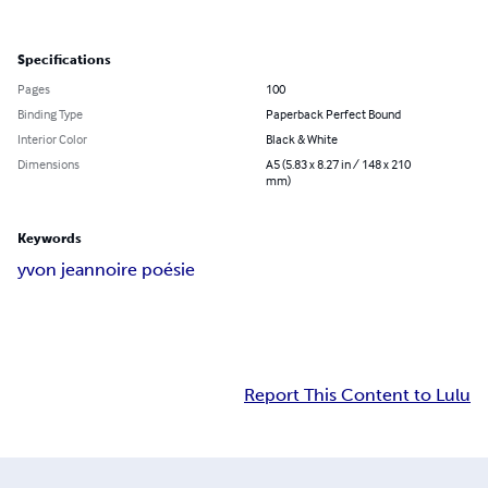
Specifications
Pages
100
Binding Type
Paperback Perfect Bound
Interior Color
Black & White
Dimensions
A5 (5.83 x 8.27 in / 148 x 210
mm)
Keywords
yvon jean
noire poésie
Report This Content to Lulu