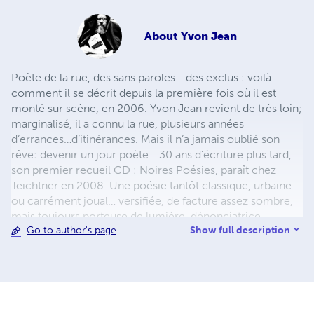
About
Yvon Jean
Poète de la rue, des sans paroles… des exclus : voilà
comment il se décrit depuis la première fois où il est
monté sur scène, en 2006. Yvon Jean revient de très loin;
marginalisé, il a connu la rue, plusieurs années
d’errances…d’itinérances. Mais il n’a jamais oublié son
rêve: devenir un jour poète… 30 ans d’écriture plus tard,
son premier recueil CD : Noires Poésies, paraît chez
Teichtner en 2008. Une poésie tantôt classique, urbaine
ou carrément joual… versifiée, de facture assez sombre,
mais toujours porteuse de lumière, dénonciatrice,
Show full description
Go to author's page
donnant la parole aux exclus de ce monde. Il publie aussi
en 2013 un recueil, uniquement en joual : Au pic pis à
pelle aux Éditions Première Chance. De même que son
œuvre poétique complète d’avant 2014 : 702 pages, 381
poèmes, 35 ans d’écriture. Il entamera bientôt l’œuvre
colossale de la publication de ses Noires Poésies Tome 1