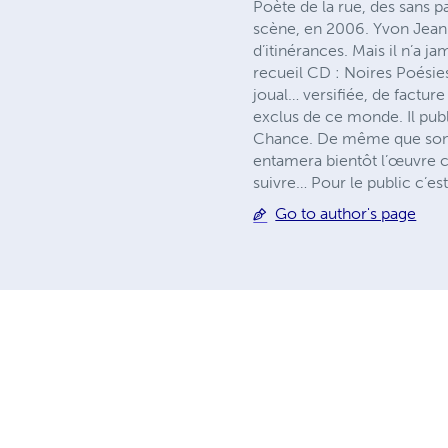
Poète de la rue, des sans p
scène, en 2006. Yvon Jean r
d’itinérances. Mais il n’a 
recueil CD : Noires Poésie
joual… versifiée, de factur
exclus de ce monde. Il publ
Chance. De même que son œ
entamera bientôt l’œuvre c
suivre… Pour le public c’es
Go to author's page