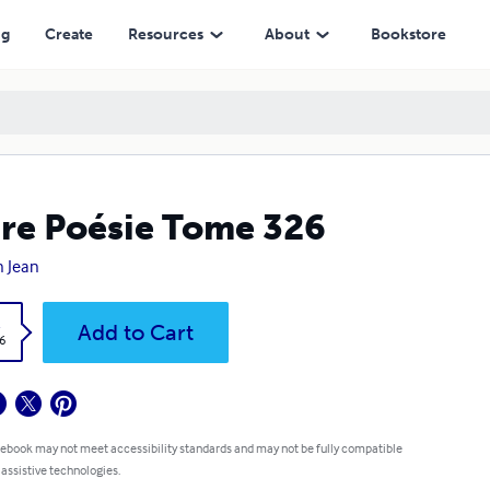
ng
Create
Resources
About
Bookstore
re Poésie Tome 326
 Jean
k
Add to Cart
6
 ebook may not meet accessibility standards and may not be fully compatible
 assistive technologies.