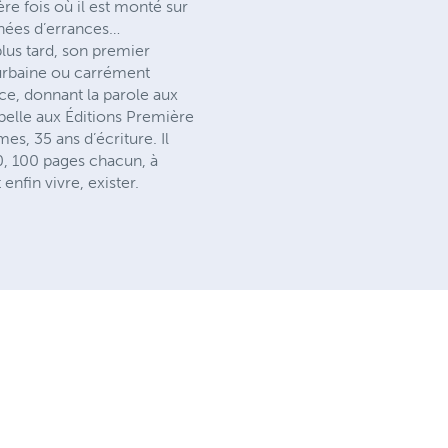
re fois où il est monté sur
années d’errances…
plus tard, son premier
 urbaine ou carrément
ce, donnant la parole aux
 pelle aux Éditions Première
, 35 ans d’écriture. Il
0, 100 pages chacun, à
nfin vivre, exister.