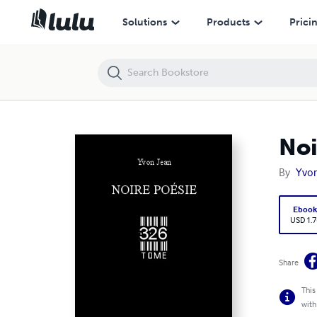
Noire Poésie Tome 326
Solutions
Products
Prici
Noi
By
Yvon
Eboo
USD 1.7
Share
This
with