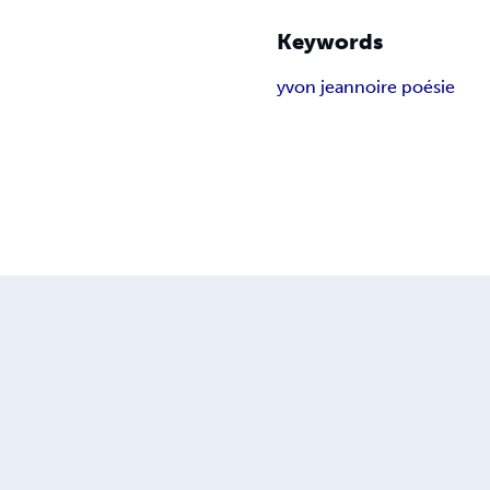
Keywords
yvon jean
noire poésie