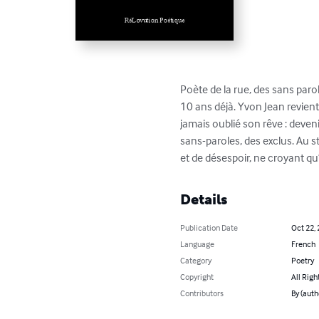
Poète de la rue, des sans parol
10 ans déjà. Yvon Jean revient 
jamais oublié son rêve : deveni
sans-paroles, des exclus. Au s
et de désespoir, ne croyant qu’
Details
Publication Date
Oct 22,
Language
French
Category
Poetry
Copyright
All Righ
Contributors
By (auth