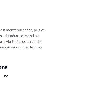
l est monté sur scène, plus de 
… d’itinérance. Mais il n’a 
 la Vie. Poète de la rue, des 
 vie à grands coups de rimes 
ons
PDF