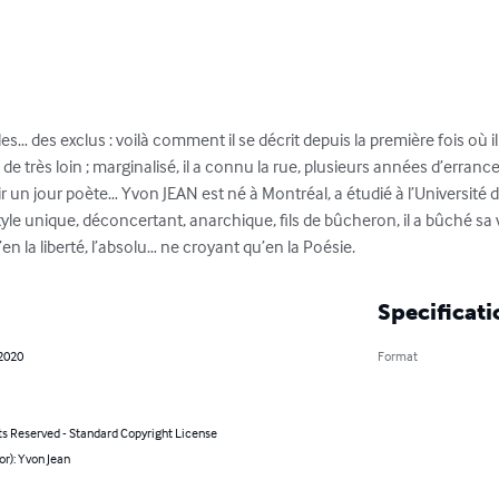
es… des exclus : voilà comment il se décrit depuis la première fois où i
de très loin ; marginalisé, il a connu la rue, plusieurs années d’errances
r un jour poète… Yvon JEAN est né à Montréal, a étudié à l’Université de
tyle unique, déconcertant, anarchique, fils de bûcheron, il a bûché sa
en la liberté, l’absolu… ne croyant qu’en la Poésie.
Specificati
 2020
Format
ts Reserved - Standard Copyright License
or): Yvon Jean