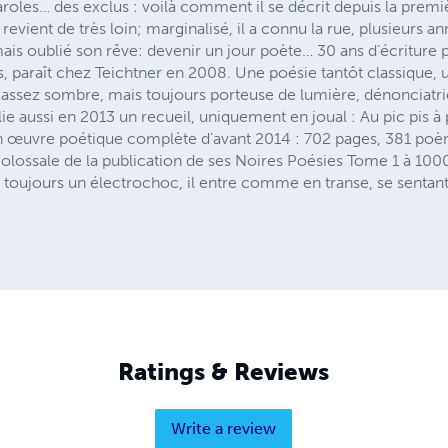
aroles… des exclus : voilà comment il se décrit depuis la premiè
evient de très loin; marginalisé, il a connu la rue, plusieurs 
jamais oublié son rêve: devenir un jour poète… 30 ans d’écriture 
s, paraît chez Teichtner en 2008. Une poésie tantôt classique,
e assez sombre, mais toujours porteuse de lumière, dénonciatri
ie aussi en 2013 un recueil, uniquement en joual : Au pic pis à
uvre poétique complète d’avant 2014 : 702 pages, 381 poèmes
olossale de la publication de ses Noires Poésies Tome 1 à 100
t toujours un électrochoc, il entre comme en transe, se sentant e
Ratings & Reviews
Write a review