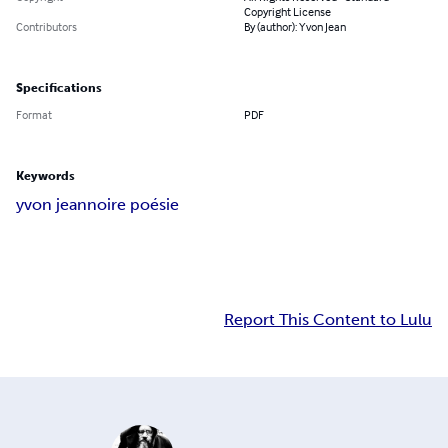
Copyright License
Contributors
By (author): Yvon Jean
Specifications
Format
PDF
Keywords
yvon jean
noire poésie
Report This Content to Lulu