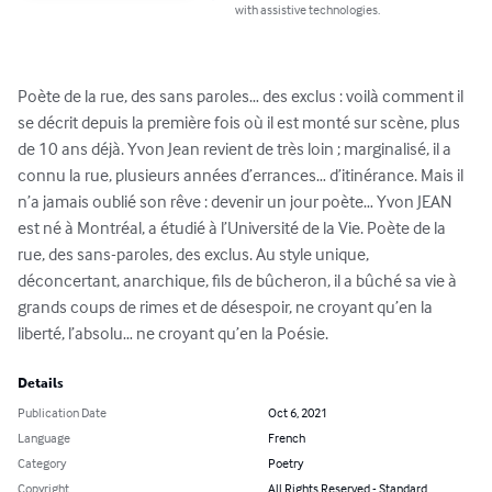
with assistive technologies.
Poète de la rue, des sans paroles… des exclus : voilà comment il 
se décrit depuis la première fois où il est monté sur scène, plus 
de 10 ans déjà. Yvon Jean revient de très loin ; marginalisé, il a 
connu la rue, plusieurs années d’errances… d’itinérance. Mais il 
n’a jamais oublié son rêve : devenir un jour poète… Yvon JEAN 
est né à Montréal, a étudié à l’Université de la Vie. Poète de la 
rue, des sans-paroles, des exclus. Au style unique, 
déconcertant, anarchique, fils de bûcheron, il a bûché sa vie à 
grands coups de rimes et de désespoir, ne croyant qu’en la 
liberté, l’absolu… ne croyant qu’en la Poésie.
Details
Publication Date
Oct 6, 2021
Language
French
Category
Poetry
Copyright
All Rights Reserved - Standard