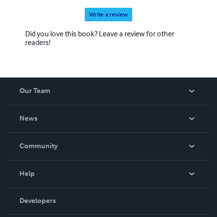
sentant enfin vivre, exister.
Write a review
Did you love this book? Leave a review for other
readers!
Our Team
About Us
News
Careers
In The News
Community
Events
Blog
Help
Videos
Order Lookup
Developers
Podcast
Knowledge Base