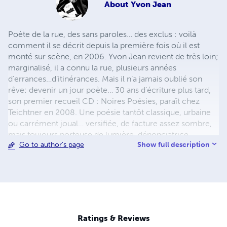
About
Yvon Jean
Poète de la rue, des sans paroles… des exclus : voilà
comment il se décrit depuis la première fois où il est
monté sur scène, en 2006. Yvon Jean revient de très loin;
marginalisé, il a connu la rue, plusieurs années
d’errances…d’itinérances. Mais il n’a jamais oublié son
rêve: devenir un jour poète… 30 ans d’écriture plus tard,
son premier recueil CD : Noires Poésies, paraît chez
Teichtner en 2008. Une poésie tantôt classique, urbaine
ou carrément joual… versifiée, de facture assez sombre,
mais toujours porteuse de lumière, dénonciatrice,
Show full description
Go to author's page
donnant la parole aux exclus de ce monde. Il publie aussi
en 2013 un recueil, uniquement en joual : Au pic pis à
pelle aux Éditions Première Chance. De même que son
œuvre poétique complète d’avant 2014 : 702 pages, 381
poèmes, 35 ans d’écriture. Il entamera bientôt l’œuvre
colossale de la publication de ses Noires Poésies Tome 1
à 1000, 100 pages chacun, à suivre… Pour le public c’est
Ratings & Reviews
toujours un électrochoc, il entre comme en transe, se