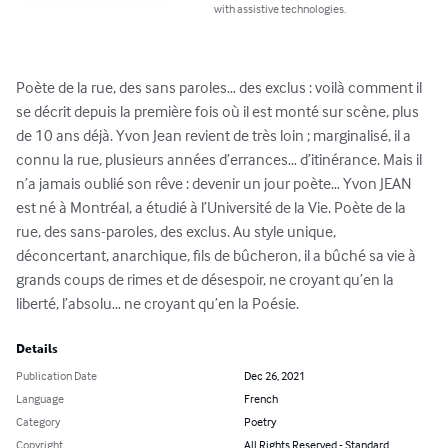
with assistive technologies.
Poète de la rue, des sans paroles… des exclus : voilà comment il 
se décrit depuis la première fois où il est monté sur scène, plus 
de 10 ans déjà. Yvon Jean revient de très loin ; marginalisé, il a 
connu la rue, plusieurs années d’errances… d’itinérance. Mais il 
n’a jamais oublié son rêve : devenir un jour poète… Yvon JEAN 
est né à Montréal, a étudié à l’Université de la Vie. Poète de la 
rue, des sans-paroles, des exclus. Au style unique, 
déconcertant, anarchique, fils de bûcheron, il a bûché sa vie à 
grands coups de rimes et de désespoir, ne croyant qu’en la 
liberté, l’absolu… ne croyant qu’en la Poésie.
Details
Publication Date
Dec 26, 2021
Language
French
Category
Poetry
Copyright
All Rights Reserved - Standard