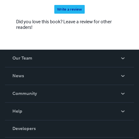
sentant enfin vivre, exister.
Write a review
Did you love this book? Leave a review for other
readers!
Our Team
About Us
News
Careers
In The News
Community
Events
Blog
Help
Videos
Order Lookup
Developers
Podcast
Knowledge Base