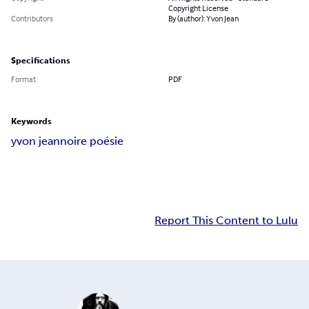
Copyright License
Contributors
By (author): Yvon Jean
Specifications
Format
PDF
Keywords
yvon jean
noire poésie
Report This Content to Lulu