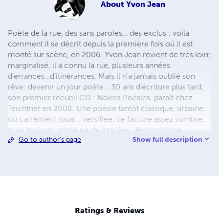
About
Yvon Jean
Poète de la rue, des sans paroles… des exclus : voilà
comment il se décrit depuis la première fois où il est
monté sur scène, en 2006. Yvon Jean revient de très loin;
marginalisé, il a connu la rue, plusieurs années
d’errances…d’itinérances. Mais il n’a jamais oublié son
rêve: devenir un jour poète… 30 ans d’écriture plus tard,
son premier recueil CD : Noires Poésies, paraît chez
Teichtner en 2008. Une poésie tantôt classique, urbaine
ou carrément joual… versifiée, de facture assez sombre,
mais toujours porteuse de lumière, dénonciatrice,
Show full description
Go to author's page
donnant la parole aux exclus de ce monde. Il publie aussi
en 2013 un recueil, uniquement en joual : Au pic pis à
pelle aux Éditions Première Chance. De même que son
œuvre poétique complète d’avant 2014 : 702 pages, 381
poèmes, 35 ans d’écriture. Il entamera bientôt l’œuvre
colossale de la publication de ses Noires Poésies Tome 1
à 1000, 100 pages chacun, à suivre… Pour le public c’est
Ratings & Reviews
toujours un électrochoc, il entre comme en transe, se