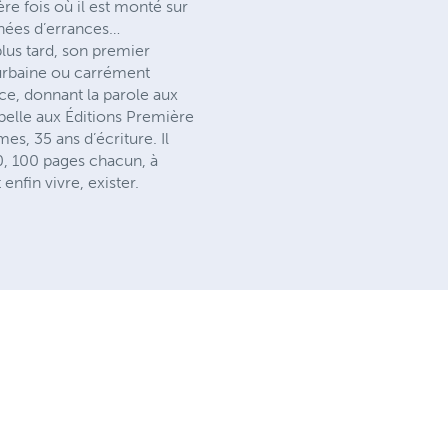
re fois où il est monté sur
années d’errances…
plus tard, son premier
 urbaine ou carrément
ce, donnant la parole aux
 pelle aux Éditions Première
, 35 ans d’écriture. Il
0, 100 pages chacun, à
nfin vivre, exister.