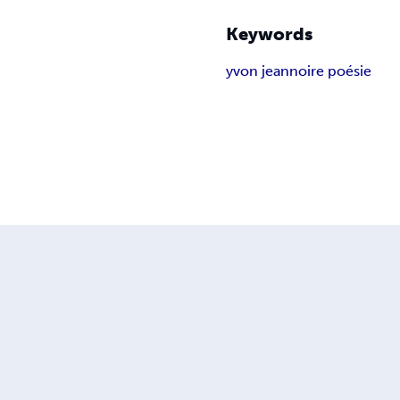
Keywords
yvon jean
noire poésie