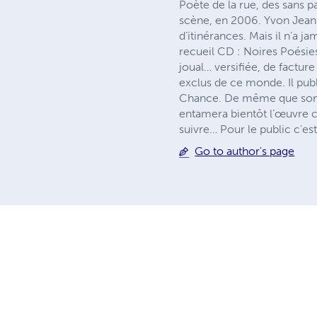
Poète de la rue, des sans p
scène, en 2006. Yvon Jean r
d’itinérances. Mais il n’a 
recueil CD : Noires Poésie
joual… versifiée, de factur
exclus de ce monde. Il publ
Chance. De même que son œ
entamera bientôt l’œuvre c
suivre… Pour le public c’es
Go to author's page