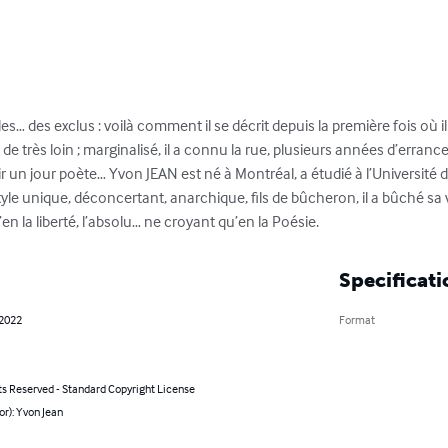
es… des exclus : voilà comment il se décrit depuis la première fois où i
de très loin ; marginalisé, il a connu la rue, plusieurs années d’errances
r un jour poète… Yvon JEAN est né à Montréal, a étudié à l’Université de
tyle unique, déconcertant, anarchique, fils de bûcheron, il a bûché sa
en la liberté, l’absolu… ne croyant qu’en la Poésie.
Specificati
 2022
Format
ts Reserved - Standard Copyright License
or): Yvon Jean