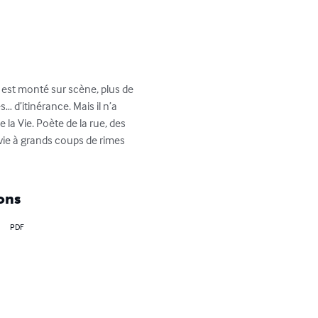
l est monté sur scène, plus de 
… d’itinérance. Mais il n’a 
 la Vie. Poète de la rue, des 
 vie à grands coups de rimes 
ons
PDF