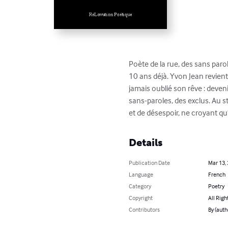
Poète de la rue, des sans parol
10 ans déjà. Yvon Jean revient 
jamais oublié son rêve : deveni
sans-paroles, des exclus. Au s
et de désespoir, ne croyant qu’
Details
Publication Date
Mar 13,
Language
French
Category
Poetry
Copyright
All Righ
Contributors
By (auth