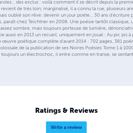
aroles… des exclus : voilà comment il se décrit depuis la premiè
evient de très loin; marginalisé, il a connu la rue, plusieurs 
jamais oublié son rêve: devenir un jour poète… 30 ans d’écriture 
s, paraît chez Teichtner en 2008. Une poésie tantôt classique,
e assez sombre, mais toujours porteuse de lumière, dénonciatri
ie aussi en 2013 un recueil, uniquement en joual : Au pic pis à
uvre poétique complète d’avant 2014 : 702 pages, 381 poèmes
olossale de la publication de ses Noires Poésies Tome 1 à 100
t toujours un électrochoc, il entre comme en transe, se sentant e
Ratings & Reviews
Write a review