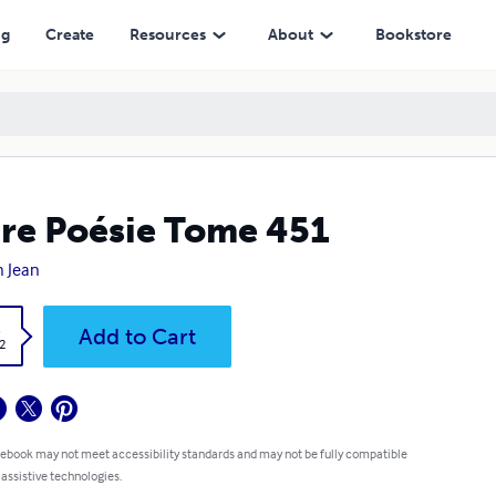
ng
Create
Resources
About
Bookstore
re Poésie Tome 451
 Jean
k
Add to Cart
2
 ebook may not meet accessibility standards and may not be fully compatible
 assistive technologies.