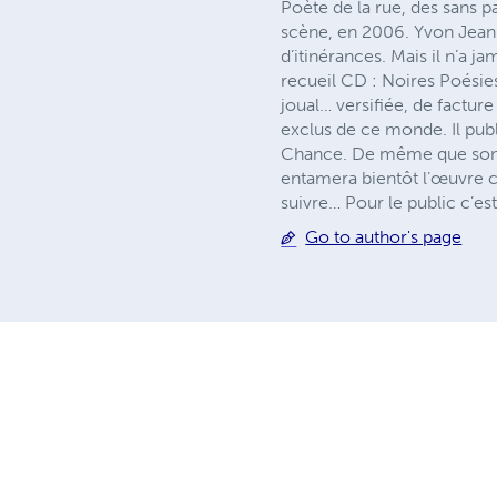
Poète de la rue, des sans p
scène, en 2006. Yvon Jean r
d’itinérances. Mais il n’a 
recueil CD : Noires Poésie
joual… versifiée, de factur
exclus de ce monde. Il publ
Chance. De même que son œ
entamera bientôt l’œuvre c
suivre… Pour le public c’es
Go to author's page