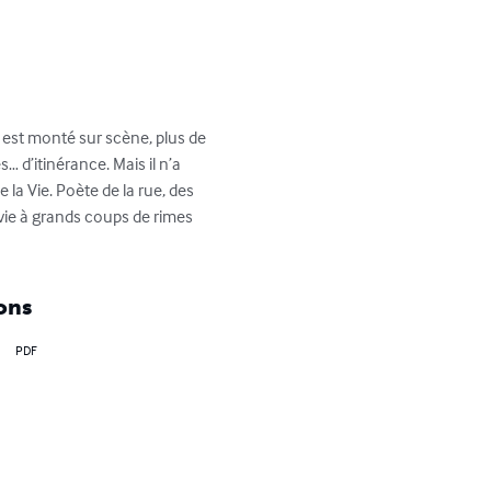
l est monté sur scène, plus de 
… d’itinérance. Mais il n’a 
 la Vie. Poète de la rue, des 
 vie à grands coups de rimes 
ons
PDF