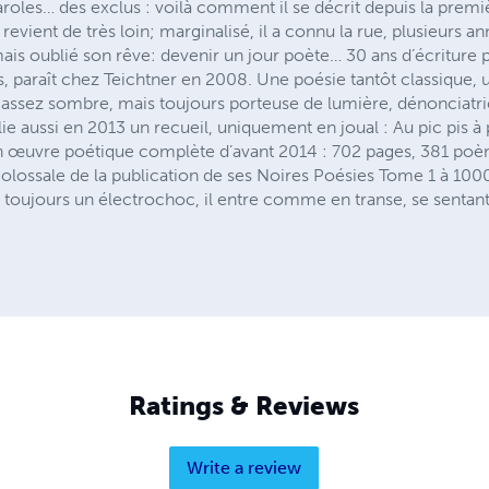
aroles… des exclus : voilà comment il se décrit depuis la premiè
evient de très loin; marginalisé, il a connu la rue, plusieurs 
jamais oublié son rêve: devenir un jour poète… 30 ans d’écriture 
s, paraît chez Teichtner en 2008. Une poésie tantôt classique,
e assez sombre, mais toujours porteuse de lumière, dénonciatri
ie aussi en 2013 un recueil, uniquement en joual : Au pic pis à
uvre poétique complète d’avant 2014 : 702 pages, 381 poèmes
olossale de la publication de ses Noires Poésies Tome 1 à 100
t toujours un électrochoc, il entre comme en transe, se sentant e
Ratings & Reviews
Write a review