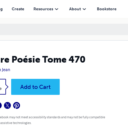
ng
Create
Resources
About
Bookstore
re Poésie Tome 470
 Jean
k
Add to Cart
9
 ebook may not meet accessibility standards and may not be fully compatible
 assistive technologies.