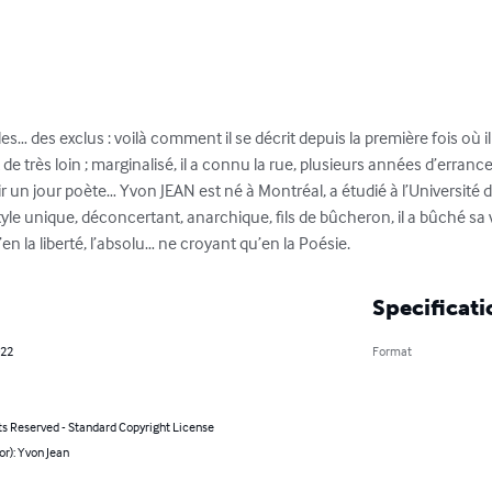
es… des exclus : voilà comment il se décrit depuis la première fois où i
de très loin ; marginalisé, il a connu la rue, plusieurs années d’errances
r un jour poète… Yvon JEAN est né à Montréal, a étudié à l’Université de
tyle unique, déconcertant, anarchique, fils de bûcheron, il a bûché sa
en la liberté, l’absolu… ne croyant qu’en la Poésie.
Specificati
022
Format
ts Reserved - Standard Copyright License
or): Yvon Jean