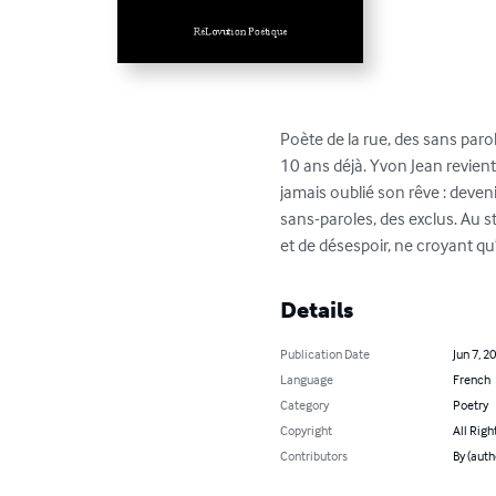
Poète de la rue, des sans parol
10 ans déjà. Yvon Jean revient 
jamais oublié son rêve : deveni
sans-paroles, des exclus. Au s
et de désespoir, ne croyant qu’
Details
Publication Date
Jun 7, 2
Language
French
Category
Poetry
Copyright
All Righ
Contributors
By (auth