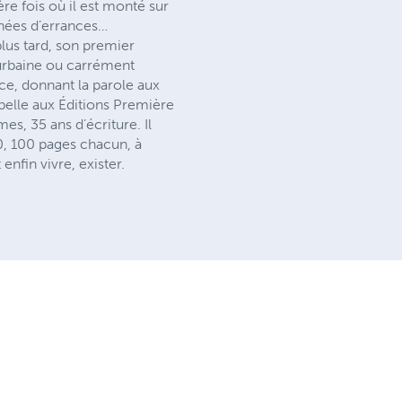
re fois où il est monté sur
années d’errances…
plus tard, son premier
 urbaine ou carrément
ce, donnant la parole aux
 pelle aux Éditions Première
, 35 ans d’écriture. Il
0, 100 pages chacun, à
nfin vivre, exister.