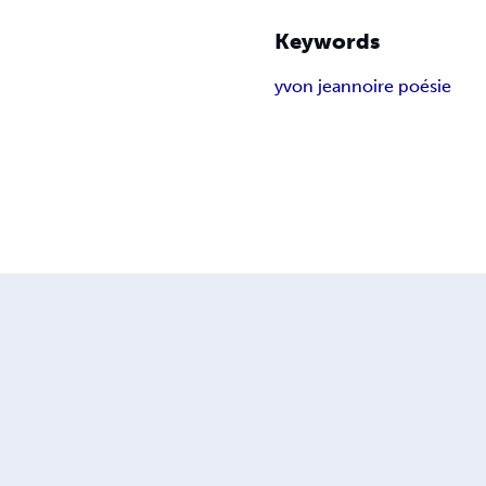
Keywords
yvon jean
noire poésie