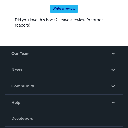
sentant enfin vivre, exister.
Write a review
Did you love this book? Leave a review for other
readers!
Our Team
About Us
News
Careers
In The News
Community
Events
Blog
Help
Videos
Order Lookup
Developers
Podcast
Knowledge Base