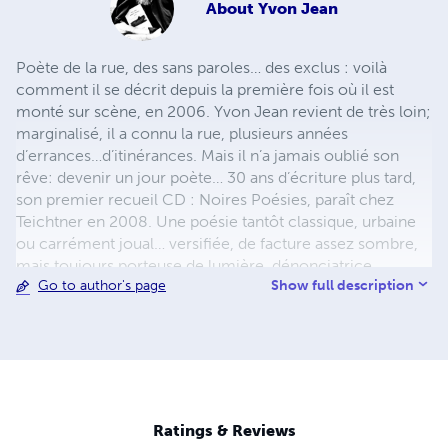
About
Yvon Jean
Poète de la rue, des sans paroles… des exclus : voilà
comment il se décrit depuis la première fois où il est
monté sur scène, en 2006. Yvon Jean revient de très loin;
marginalisé, il a connu la rue, plusieurs années
d’errances…d’itinérances. Mais il n’a jamais oublié son
rêve: devenir un jour poète… 30 ans d’écriture plus tard,
son premier recueil CD : Noires Poésies, paraît chez
Teichtner en 2008. Une poésie tantôt classique, urbaine
ou carrément joual… versifiée, de facture assez sombre,
mais toujours porteuse de lumière, dénonciatrice,
Show full description
Go to author's page
donnant la parole aux exclus de ce monde. Il publie aussi
en 2013 un recueil, uniquement en joual : Au pic pis à
pelle aux Éditions Première Chance. De même que son
œuvre poétique complète d’avant 2014 : 702 pages, 381
poèmes, 35 ans d’écriture. Il entamera bientôt l’œuvre
colossale de la publication de ses Noires Poésies Tome 1
à 1000, 100 pages chacun, à suivre… Pour le public c’est
Ratings & Reviews
toujours un électrochoc, il entre comme en transe, se