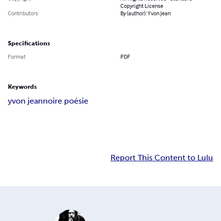
Copyright License
Contributors
By (author): Yvon Jean
Specifications
Format
PDF
Keywords
yvon jean
noire poésie
Report This Content to Lulu