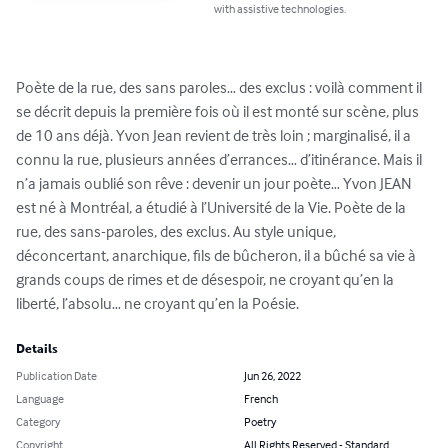
with assistive technologies.
Poète de la rue, des sans paroles… des exclus : voilà comment il 
se décrit depuis la première fois où il est monté sur scène, plus 
de 10 ans déjà. Yvon Jean revient de très loin ; marginalisé, il a 
connu la rue, plusieurs années d’errances… d’itinérance. Mais il 
n’a jamais oublié son rêve : devenir un jour poète… Yvon JEAN 
est né à Montréal, a étudié à l’Université de la Vie. Poète de la 
rue, des sans-paroles, des exclus. Au style unique, 
déconcertant, anarchique, fils de bûcheron, il a bûché sa vie à 
grands coups de rimes et de désespoir, ne croyant qu’en la 
liberté, l’absolu… ne croyant qu’en la Poésie.
Details
Publication Date
Jun 26, 2022
Language
French
Category
Poetry
Copyright
All Rights Reserved - Standard