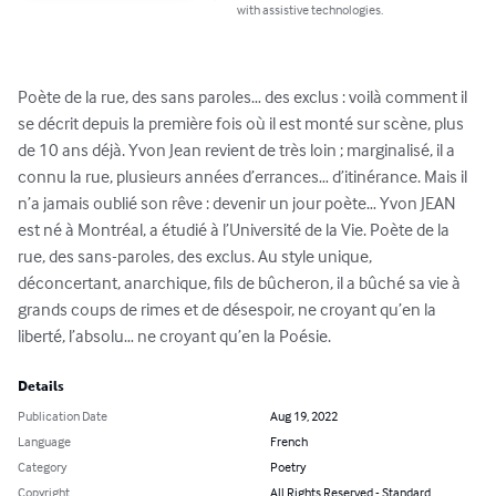
with assistive technologies.
Poète de la rue, des sans paroles… des exclus : voilà comment il 
se décrit depuis la première fois où il est monté sur scène, plus 
de 10 ans déjà. Yvon Jean revient de très loin ; marginalisé, il a 
connu la rue, plusieurs années d’errances… d’itinérance. Mais il 
n’a jamais oublié son rêve : devenir un jour poète… Yvon JEAN 
est né à Montréal, a étudié à l’Université de la Vie. Poète de la 
rue, des sans-paroles, des exclus. Au style unique, 
déconcertant, anarchique, fils de bûcheron, il a bûché sa vie à 
grands coups de rimes et de désespoir, ne croyant qu’en la 
liberté, l’absolu… ne croyant qu’en la Poésie.
Details
Publication Date
Aug 19, 2022
Language
French
Category
Poetry
Copyright
All Rights Reserved - Standard