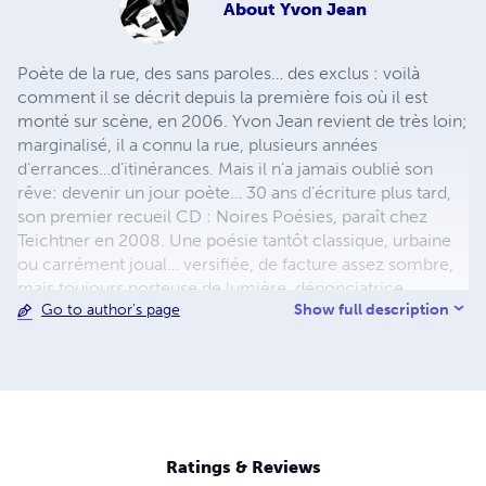
About
Yvon Jean
Poète de la rue, des sans paroles… des exclus : voilà
comment il se décrit depuis la première fois où il est
monté sur scène, en 2006. Yvon Jean revient de très loin;
marginalisé, il a connu la rue, plusieurs années
d’errances…d’itinérances. Mais il n’a jamais oublié son
rêve: devenir un jour poète… 30 ans d’écriture plus tard,
son premier recueil CD : Noires Poésies, paraît chez
Teichtner en 2008. Une poésie tantôt classique, urbaine
ou carrément joual… versifiée, de facture assez sombre,
mais toujours porteuse de lumière, dénonciatrice,
Show full description
Go to author's page
donnant la parole aux exclus de ce monde. Il publie aussi
en 2013 un recueil, uniquement en joual : Au pic pis à
pelle aux Éditions Première Chance. De même que son
œuvre poétique complète d’avant 2014 : 702 pages, 381
poèmes, 35 ans d’écriture. Il entamera bientôt l’œuvre
colossale de la publication de ses Noires Poésies Tome 1
à 1000, 100 pages chacun, à suivre… Pour le public c’est
Ratings & Reviews
toujours un électrochoc, il entre comme en transe, se