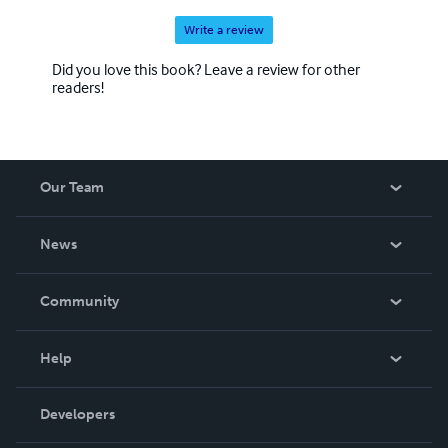
sentant enfin vivre, exister.
Write a review
Did you love this book? Leave a review for other
readers!
Our Team
About Us
News
Careers
In The News
Community
Events
Blog
Help
Videos
Order Lookup
Developers
Podcast
Knowledge Base