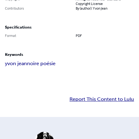
Copyright License
Contributors
By (author): Yvon Jean
Specifications
Format
PDF
Keywords
yvon jean
noire poésie
Report This Content to Lulu