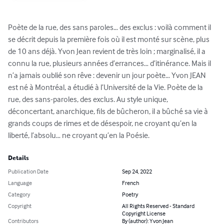
Poète de la rue, des sans paroles… des exclus : voilà comment il 
se décrit depuis la première fois où il est monté sur scène, plus 
de 10 ans déjà. Yvon Jean revient de très loin ; marginalisé, il a 
connu la rue, plusieurs années d’errances… d’itinérance. Mais il 
n’a jamais oublié son rêve : devenir un jour poète… Yvon JEAN 
est né à Montréal, a étudié à l’Université de la Vie. Poète de la 
rue, des sans-paroles, des exclus. Au style unique, 
déconcertant, anarchique, fils de bûcheron, il a bûché sa vie à 
grands coups de rimes et de désespoir, ne croyant qu’en la 
liberté, l’absolu… ne croyant qu’en la Poésie.
Details
Publication Date
Sep 24, 2022
Language
French
Category
Poetry
Copyright
All Rights Reserved - Standard
Copyright License
Contributors
By (author): Yvon Jean