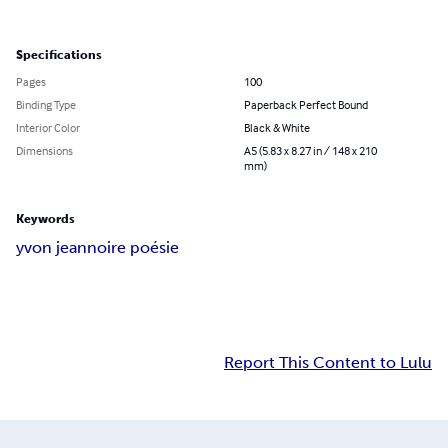
Specifications
Pages
100
Binding Type
Paperback Perfect Bound
Interior Color
Black & White
Dimensions
A5 (5.83 x 8.27 in / 148 x 210
mm)
Keywords
yvon jean
noire poésie
Report This Content to Lulu