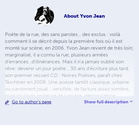
About
Yvon Jean
Poète de la rue, des sans paroles… des exclus : voilà
comment il se décrit depuis la première fois où il est
monté sur scène, en 2006. Yvon Jean revient de très loin;
marginalisé, il a connu la rue, plusieurs années
d’errances…d’itinérances. Mais il n’a jamais oublié son
rêve: devenir un jour poète… 30 ans d’écriture plus tard,
son premier recueil CD : Noires Poésies, paraît chez
Teichtner en 2008. Une poésie tantôt classique, urbaine
ou carrément joual… versifiée, de facture assez sombre,
mais toujours porteuse de lumière, dénonciatrice,
Show full description
Go to author's page
donnant la parole aux exclus de ce monde. Il publie aussi
en 2013 un recueil, uniquement en joual : Au pic pis à
pelle aux Éditions Première Chance. De même que son
œuvre poétique complète d’avant 2014 : 702 pages, 381
poèmes, 35 ans d’écriture. Il entamera bientôt l’œuvre
colossale de la publication de ses Noires Poésies Tome 1