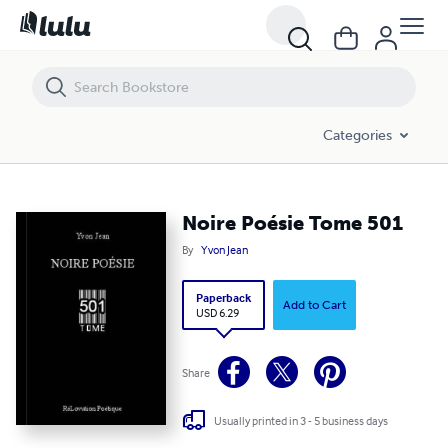
Noire Poésie Tome 501
Categories
Noire Poésie Tome 501
By
Yvon Jean
Paperback
Add to Cart
USD 6.29
Share
Usually printed in 3 - 5 business days