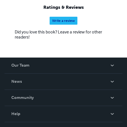
à 1000, 100 pages chacun, à suivre… Pour le public c’est
Ratings & Reviews
toujours un électrochoc, il entre comme en transe, se
sentant enfin vivre, exister.
Write a review
Did you love this book? Leave a review for other
readers!
Our Team
About Us
News
Careers
In The News
Community
Events
Blog
Help
Videos