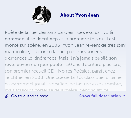
About
Yvon Jean
Poète de la rue, des sans paroles… des exclus : voilà
comment il se décrit depuis la première fois où il est
monté sur scène, en 2006. Yvon Jean revient de très loin;
marginalisé, il a connu la rue, plusieurs années
d’errances…d’itinérances. Mais il n’a jamais oublié son
rêve: devenir un jour poète… 30 ans d’écriture plus tard,
son premier recueil CD : Noires Poésies, paraît chez
Teichtner en 2008. Une poésie tantôt classique, urbaine
ou carrément joual… versifiée, de facture assez sombre,
mais toujours porteuse de lumière, dénonciatrice,
Show full description
Go to author's page
donnant la parole aux exclus de ce monde. Il publie aussi
en 2013 un recueil, uniquement en joual : Au pic pis à
pelle aux Éditions Première Chance. De même que son
œuvre poétique complète d’avant 2014 : 702 pages, 381
poèmes, 35 ans d’écriture. Il entamera bientôt l’œuvre
colossale de la publication de ses Noires Poésies Tome 1