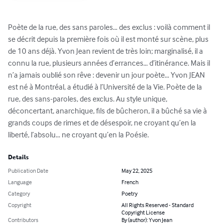
Poète de la rue, des sans paroles… des exclus : voilà comment il 
se décrit depuis la première fois où il est monté sur scène, plus 
de 10 ans déjà. Yvon Jean revient de très loin; marginalisé, il a 
connu la rue, plusieurs années d’errances… d’itinérance. Mais il 
n’a jamais oublié son rêve : devenir un jour poète… Yvon JEAN 
est né à Montréal, a étudié à l’Université de la Vie. Poète de la 
rue, des sans-paroles, des exclus. Au style unique, 
déconcertant, anarchique, fils de bûcheron, il a bûché sa vie à 
grands coups de rimes et de désespoir, ne croyant qu’en la 
liberté, l’absolu… ne croyant qu’en la Poésie.
Details
Publication Date
May 22, 2025
Language
French
Category
Poetry
Copyright
All Rights Reserved - Standard
Copyright License
Contributors
By (author): Yvon Jean