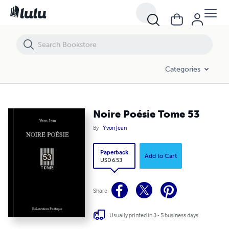
Noire Poésie Tome 53
Categories
Noire Poésie Tome 53
By
Yvon Jean
Paperback
Add to Cart
USD 6.53
Share
Usually printed in 3 - 5 business days