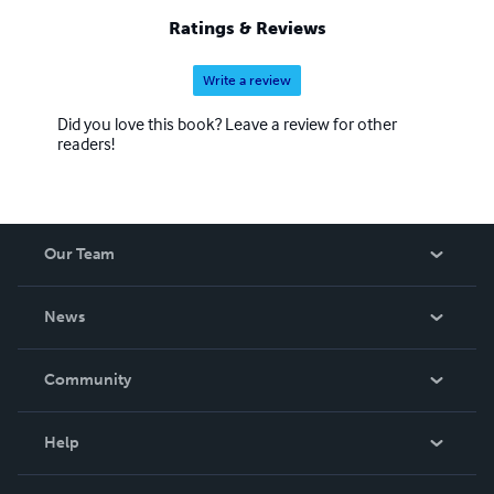
à 1000, 100 pages chacun, à suivre… Pour le public c’est
Ratings & Reviews
toujours un électrochoc, il entre comme en transe, se
sentant enfin vivre, exister.
Write a review
Did you love this book? Leave a review for other
readers!
Our Team
About Us
News
Careers
In The News
Community
Events
Blog
Help
Videos