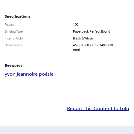
Specifications
Pages
100
Binding Type
Paperback Perfect Bound
Interior Color
Black & White
Dimensions
A5 (5.83 x 8.27 in / 148 x 210
mm)
Keywords
yvon jean
noire poésie
Report This Content to Lulu