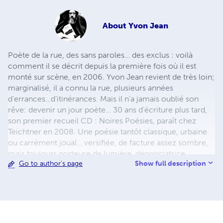
About
Yvon Jean
Poète de la rue, des sans paroles… des exclus : voilà
comment il se décrit depuis la première fois où il est
monté sur scène, en 2006. Yvon Jean revient de très loin;
marginalisé, il a connu la rue, plusieurs années
d’errances…d’itinérances. Mais il n’a jamais oublié son
rêve: devenir un jour poète… 30 ans d’écriture plus tard,
son premier recueil CD : Noires Poésies, paraît chez
Teichtner en 2008. Une poésie tantôt classique, urbaine
ou carrément joual… versifiée, de facture assez sombre,
mais toujours porteuse de lumière, dénonciatrice,
Show full description
Go to author's page
donnant la parole aux exclus de ce monde. Il publie aussi
en 2013 un recueil, uniquement en joual : Au pic pis à
pelle aux Éditions Première Chance. De même que son
œuvre poétique complète d’avant 2014 : 702 pages, 381
poèmes, 35 ans d’écriture. Il entamera bientôt l’œuvre
colossale de la publication de ses Noires Poésies Tome 1