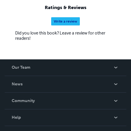
à 1000, 100 pages chacun, à suivre… Pour le public c’est
Ratings & Reviews
toujours un électrochoc, il entre comme en transe, se
sentant enfin vivre, exister.
Write a review
Did you love this book? Leave a review for other
readers!
Our Team
About Us
News
Careers
In The News
Community
Events
Blog
Help
Videos