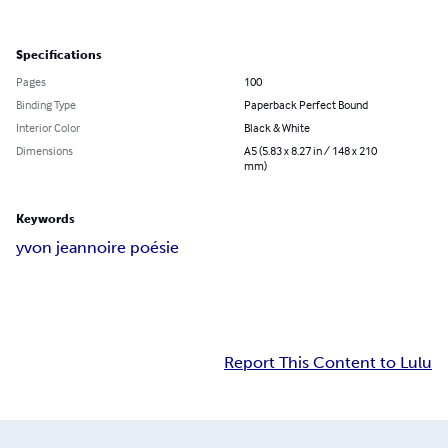
Specifications
Pages
100
Binding Type
Paperback Perfect Bound
Interior Color
Black & White
Dimensions
A5 (5.83 x 8.27 in / 148 x 210
mm)
Keywords
yvon jean
noire poésie
Report This Content to Lulu