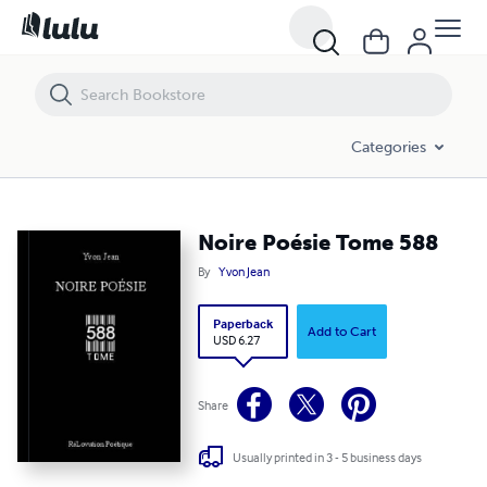
Noire Poésie Tome 588
Categories
Noire Poésie Tome 588
By
Yvon Jean
Paperback
Add to Cart
USD 6.27
Share
Usually printed in 3 - 5 business days