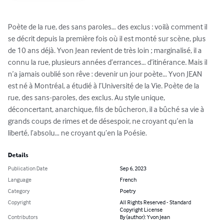
Poète de la rue, des sans paroles… des exclus : voilà comment il 
se décrit depuis la première fois où il est monté sur scène, plus 
de 10 ans déjà. Yvon Jean revient de très loin ; marginalisé, il a 
connu la rue, plusieurs années d’errances… d’itinérance. Mais il 
n’a jamais oublié son rêve : devenir un jour poète… Yvon JEAN 
est né à Montréal, a étudié à l’Université de la Vie. Poète de la 
rue, des sans-paroles, des exclus. Au style unique, 
déconcertant, anarchique, fils de bûcheron, il a bûché sa vie à 
grands coups de rimes et de désespoir, ne croyant qu’en la 
liberté, l’absolu… ne croyant qu’en la Poésie.
Details
Publication Date
Sep 6, 2023
Language
French
Category
Poetry
Copyright
All Rights Reserved - Standard
Copyright License
Contributors
By (author): Yvon Jean