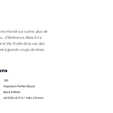
l est monté sur scène, plus de 
… d’itinérance. Mais il n’a 
 la Vie. Poète de la rue, des 
 vie à grands coups de rimes 
ons
100
Paperback Perfect Bound
Black & White
A5 (5.83 x 8.27 in / 148 x 210 mm)