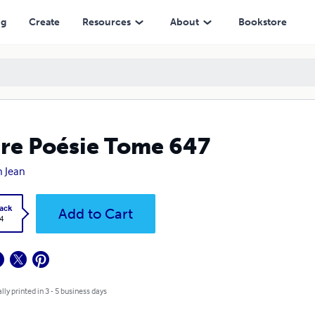
ng
Create
Resources
About
Bookstore
re Poésie Tome 647
 Jean
ack
Add to Cart
4
lly printed in 3 - 5 business days