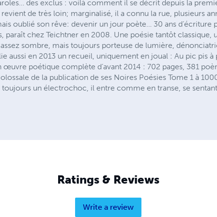
aroles… des exclus : voilà comment il se décrit depuis la premiè
evient de très loin; marginalisé, il a connu la rue, plusieurs 
jamais oublié son rêve: devenir un jour poète… 30 ans d’écriture 
s, paraît chez Teichtner en 2008. Une poésie tantôt classique,
e assez sombre, mais toujours porteuse de lumière, dénonciatri
ie aussi en 2013 un recueil, uniquement en joual : Au pic pis à
uvre poétique complète d’avant 2014 : 702 pages, 381 poèmes
olossale de la publication de ses Noires Poésies Tome 1 à 100
t toujours un électrochoc, il entre comme en transe, se sentant e
Ratings & Reviews
Write a review