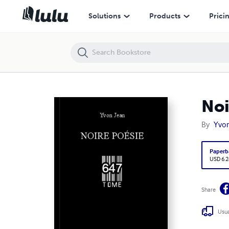
Noire Poésie Tome 647
Solutions
Products
Prici
Noi
By
Yvon
Paperb
USD 6.2
Share
Usua