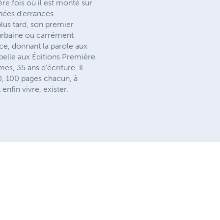
re fois où il est monté sur
années d’errances…
plus tard, son premier
 urbaine ou carrément
ce, donnant la parole aux
 pelle aux Éditions Première
, 35 ans d’écriture. Il
0, 100 pages chacun, à
nfin vivre, exister.