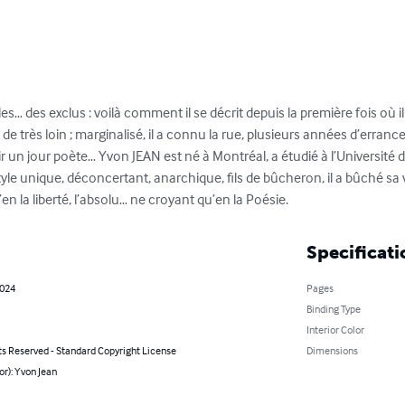
es… des exclus : voilà comment il se décrit depuis la première fois où i
de très loin ; marginalisé, il a connu la rue, plusieurs années d’errances
r un jour poète… Yvon JEAN est né à Montréal, a étudié à l’Université de
tyle unique, déconcertant, anarchique, fils de bûcheron, il a bûché sa
en la liberté, l’absolu… ne croyant qu’en la Poésie.
Specificati
2024
Pages
Binding Type
Interior Color
ts Reserved - Standard Copyright License
Dimensions
or): Yvon Jean