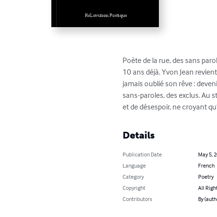
Poète de la rue, des sans parol
10 ans déjà. Yvon Jean revient 
jamais oublié son rêve : deveni
sans-paroles, des exclus. Au s
et de désespoir, ne croyant qu’
Details
Publication Date
May 5, 
Language
French
Category
Poetry
Copyright
All Righ
Contributors
By (auth