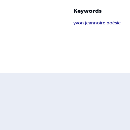
Keywords
yvon jean
noire poésie