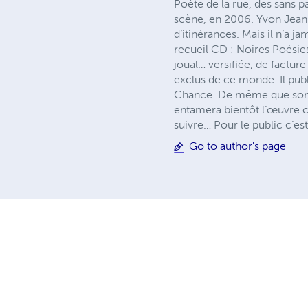
Poète de la rue, des sans p
scène, en 2006. Yvon Jean r
d’itinérances. Mais il n’a 
recueil CD : Noires Poésie
joual… versifiée, de factur
exclus de ce monde. Il publ
Chance. De même que son œ
entamera bientôt l’œuvre c
suivre… Pour le public c’es
Go to author's page