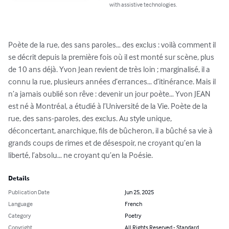
with assistive technologies.
Poète de la rue, des sans paroles… des exclus : voilà comment il 
se décrit depuis la première fois où il est monté sur scène, plus 
de 10 ans déjà. Yvon Jean revient de très loin ; marginalisé, il a 
connu la rue, plusieurs années d’errances… d’itinérance. Mais il 
n’a jamais oublié son rêve : devenir un jour poète… Yvon JEAN 
est né à Montréal, a étudié à l’Université de la Vie. Poète de la 
rue, des sans-paroles, des exclus. Au style unique, 
déconcertant, anarchique, fils de bûcheron, il a bûché sa vie à 
grands coups de rimes et de désespoir, ne croyant qu’en la 
liberté, l’absolu… ne croyant qu’en la Poésie.
Details
Publication Date
Jun 25, 2025
Language
French
Category
Poetry
Copyright
All Rights Reserved - Standard