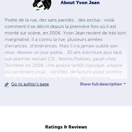
About
Yvon Jean
Poète de la rue, des sans paroles… des exclus : voilà
comment il se décrit depuis la première fois où il est
monté sur scène, en 2006. Yvon Jean revient de très loin;
marginalisé, il a connu la rue, plusieurs années
d’errances…d’itinérances. Mais il n’a jamais oublié son
rêve: devenir un jour poète… 30 ans d’écriture plus tard,
son premier recueil CD : Noires Poésies, paraît chez
Teichtner en 2008. Une poésie tantôt classique, urbaine
ou carrément joual… versifiée, de facture assez sombre,
mais toujours porteuse de lumière, dénonciatrice,
Show full description
Go to author's page
donnant la parole aux exclus de ce monde. Il publie aussi
en 2013 un recueil, uniquement en joual : Au pic pis à
pelle aux Éditions Première Chance. De même que son
œuvre poétique complète d’avant 2014 : 702 pages, 381
poèmes, 35 ans d’écriture. Il entamera bientôt l’œuvre
colossale de la publication de ses Noires Poésies Tome 1
à 1000, 100 pages chacun, à suivre… Pour le public c’est
Ratings & Reviews
toujours un électrochoc, il entre comme en transe, se