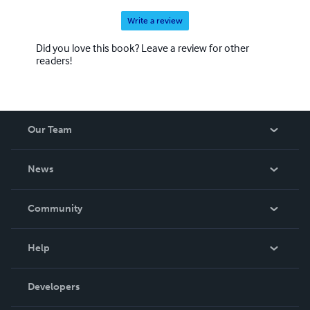
sentant enfin vivre, exister.
Write a review
Did you love this book? Leave a review for other
readers!
Our Team
About Us
News
Careers
In The News
Community
Events
Blog
Help
Videos
Order Lookup
Developers
Podcast
Knowledge Base