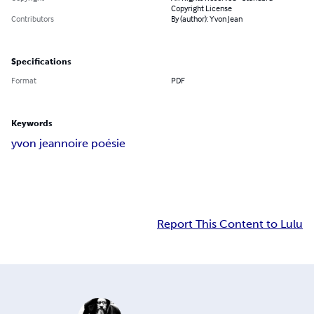
Copyright License
Contributors
By (author): Yvon Jean
Specifications
Format
PDF
Keywords
yvon jean
noire poésie
Report This Content to Lulu