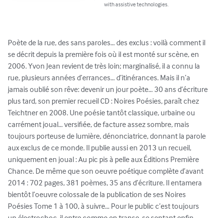
with assistive technologies.
Poète de la rue, des sans paroles… des exclus : voilà comment il 
se décrit depuis la première fois où il est monté sur scène, en 
2006. Yvon Jean revient de très loin; marginalisé, il a connu la 
rue, plusieurs années d’errances… d’itinérances. Mais il n’a 
jamais oublié son rêve: devenir un jour poète… 30 ans d’écriture 
plus tard, son premier recueil CD : Noires Poésies, paraît chez 
Teichtner en 2008. Une poésie tantôt classique, urbaine ou 
carrément joual… versifiée, de facture assez sombre, mais 
toujours porteuse de lumière, dénonciatrice, donnant la parole 
aux exclus de ce monde. Il publie aussi en 2013 un recueil, 
uniquement en joual : Au pic pis à pelle aux Éditions Première 
Chance. De même que son oeuvre poétique complète d’avant 
2014 : 702 pages, 381 poèmes, 35 ans d’écriture. Il entamera 
bientôt l’oeuvre colossale de la publication de ses Noires 
Poésies Tome 1 à 100, à suivre… Pour le public c’est toujours 
un électrochoc, il entre comme en transe, se sentant enfin 