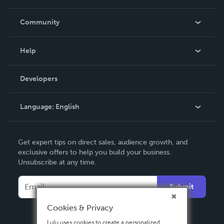
Careers
In The News
Community
Events
Blog
Help
Videos
Order Lookup
Developers
Podcast
Knowledge Base
Language:
English
Contact Support
English
Get expert tips on direct sales, audience growth, and
Deutsch
exclusive offers to help you build your business.
Unsubscribe at any time.
Français
Italiano
Submit
Español
Cookies & Privacy
Lulu uses cookies to create a personalized