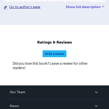
mais toujours porteuse de lumière, dénonciatrice,
Show full description
Go to author's page
donnant la parole aux exclus de ce monde. Il publie aussi
en 2013 un recueil, uniquement en joual : Au pic pis à
pelle aux Éditions Première Chance. De même que son
œuvre poétique complète d’avant 2014 : 702 pages, 381
poèmes, 35 ans d’écriture. Il entamera bientôt l’œuvre
colossale de la publication de ses Noires Poésies Tome 1
à 1000, 100 pages chacun, à suivre… Pour le public c’est
Ratings & Reviews
toujours un électrochoc, il entre comme en transe, se
sentant enfin vivre, exister.
Write a review
Did you love this book? Leave a review for other
readers!
Our Team
About Us
News