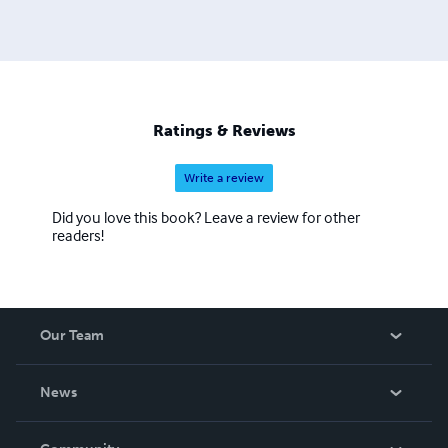
Ratings & Reviews
Write a review
Did you love this book? Leave a review for other
readers!
Our Team
About Us
News
Careers
In The News