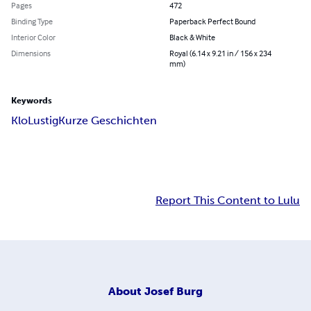
Pages
472
Binding Type
Paperback Perfect Bound
Interior Color
Black & White
Dimensions
Royal (6.14 x 9.21 in / 156 x 234
mm)
Keywords
Klo
Lustig
Kurze Geschichten
Report This Content to Lulu
About
Josef Burg