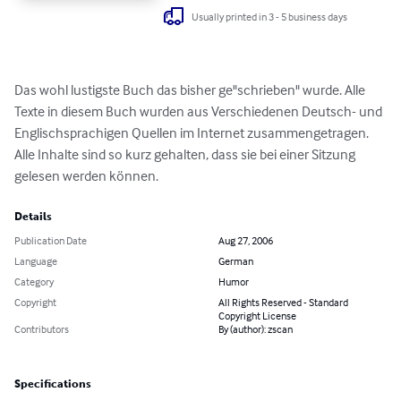
Usually printed in 3 - 5 business days
Das wohl lustigste Buch das bisher ge"schrieben" wurde. Alle 
Texte in diesem Buch wurden aus Verschiedenen Deutsch- und 
Englischsprachigen Quellen im Internet zusammengetragen. 
Alle Inhalte sind so kurz gehalten, dass sie bei einer Sitzung 
gelesen werden können.
Details
Publication Date
Aug 27, 2006
Language
German
Category
Humor
Copyright
All Rights Reserved - Standard
Copyright License
Contributors
By (author): zscan
Specifications