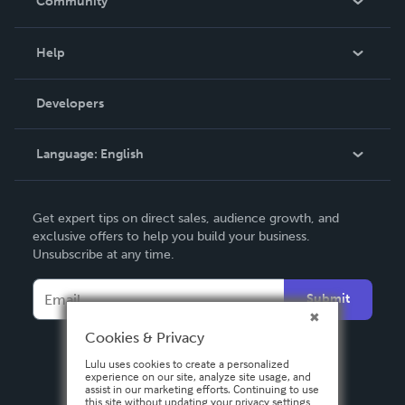
Community
Events
Blog
Help
Videos
Order Lookup
Developers
Podcast
Knowledge Base
Language:
English
Contact Support
English
Get expert tips on direct sales, audience growth, and
Deutsch
exclusive offers to help you build your business.
Unsubscribe at any time.
Français
Italiano
Submit
Español
Cookies & Privacy
Lulu uses cookies to create a personalized
experience on our site, analyze site usage, and
assist in our marketing efforts. Continuing to use
this site without updating your privacy settings