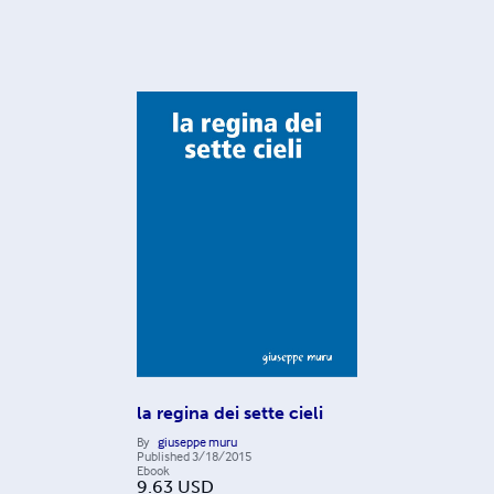
la regina dei sette cieli
By
giuseppe muru
Published
3/18/2015
Ebook
9.63
USD