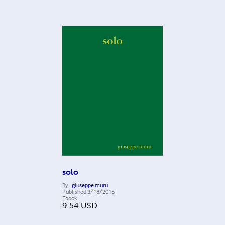
solo
By
giuseppe muru
Published
3/18/2015
Ebook
9.54
USD