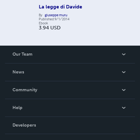
La legge di Davide
By
giuseppe muru
Published
9/1/2014
Ebook
3.94
USD
Our Team
About Us
News
Careers
In The News
Community
Events
Blog
Help
Videos
Order Lookup
Developers
Podcast
Knowledge Base