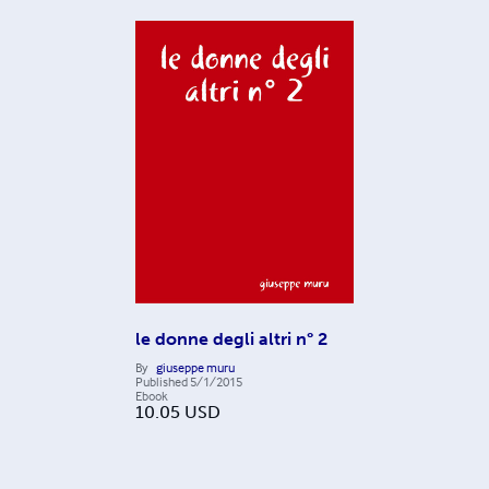
le donne degli altri n° 2
By
giuseppe muru
Published
5/1/2015
Ebook
10.05
USD