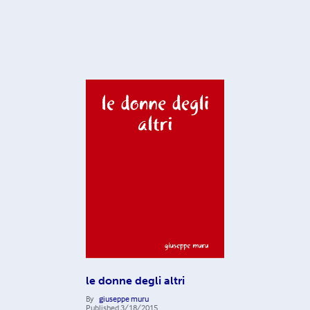
le donne degli altri
By
giuseppe muru
Published
3/18/2015