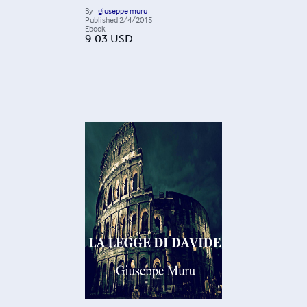
By
giuseppe muru
Published
2/4/2015
Ebook
9.03
USD