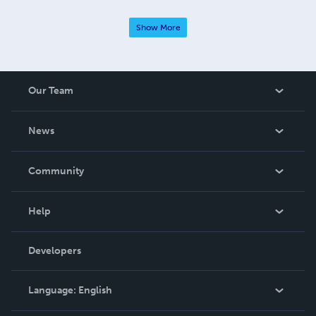
Show More
Our Team
About Us
News
Careers
In The News
Community
Events
Blog
Help
Videos
Order Lookup
Developers
Podcast
Knowledge Base
Language:
English
Contact Support