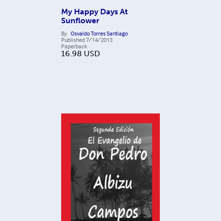
My Happy Days At
Sunflower
By
Osvaldo Torres Santiago
Published
7/14/2013
Paperback
16.98
USD