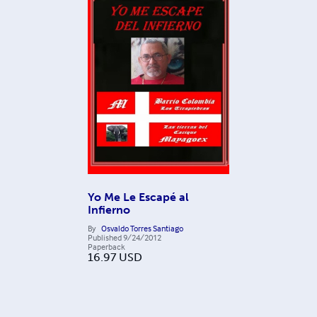
Yo Me Le Escapé al
Infierno
By
Osvaldo Torres Santiago
Published
9/24/2012
Paperback
16.97
USD