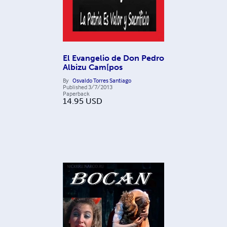
El Evangelio de Don Pedro
Albizu Cam[pos
By
Osvaldo Torres Santiago
Published
3/7/2013
Paperback
14.95
USD