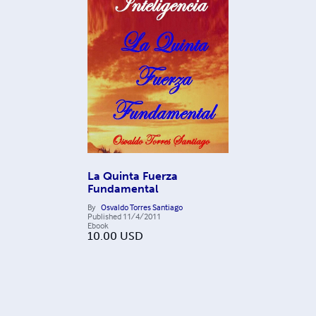
La Quinta Fuerza
Fundamental
By
Osvaldo Torres Santiago
Published
11/4/2011
Ebook
10.00
USD