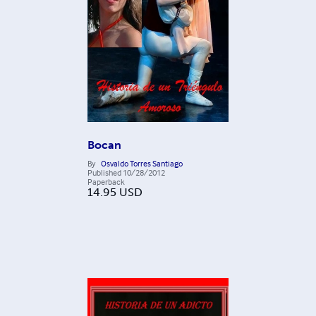
Bocan
By
Osvaldo Torres Santiago
Published
10/28/2012
Paperback
14.95
USD