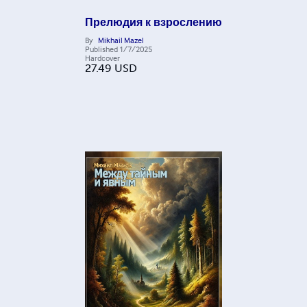
Прелюдия к взрослению
By
Mikhail Mazel
Published
1/7/2025
Hardcover
27.49
USD