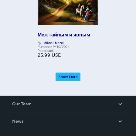
Меж тайным и явным
By
Mikhail Mazel
Published
9/10/2024
Paperback
25.99
USD
Show More
Our Team
About Us
News
Careers
In The News