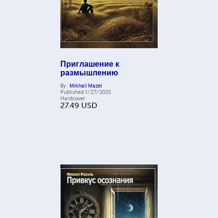
Приглашение к
размышлению
By
Mikhail Mazel
Published
1/27/2025
Hardcover
27.49
USD