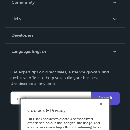
Community
Events
Blog
Help
Videos
Order Lookup
Developers
Podcast
Knowledge Base
Language:
English
Contact Support
English
Get expert tips on direct sales, audience growth, and
Deutsch
exclusive offers to help you build your business.
Unsubscribe at any time.
Français
Italiano
Submit
Español
Cookies & Privacy
Lulu uses cookies to create a personalized
experience on our site, analyze site usage, and
assist in our marketing efforts. Continuing to use