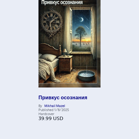
Привкус осознания
By
Mikhail Mazel
Published
1/8/2025
Hardcover
39.99
USD