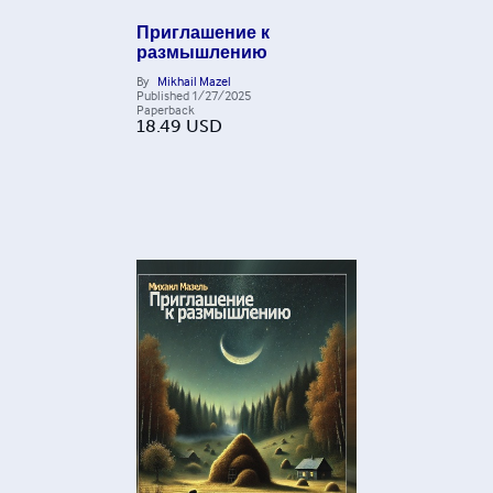
Приглашение к
размышлению
By
Mikhail Mazel
Published
1/27/2025
Paperback
18.49
USD