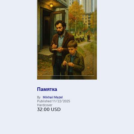
Памятка
By
Mikhail Mazel
Published
11/22/2025
Hardcover
32.00
USD