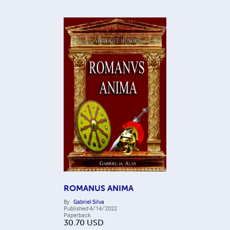
ROMANUS ANIMA
By
Gabriel Silva
Published
4/14/2022
Paperback
30.70
USD