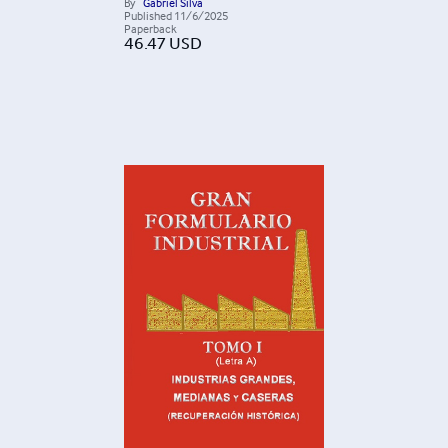
By
Gabriel Silva
Published
11/6/2025
Paperback
46.47
USD