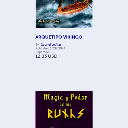
ARQUETIPO VIKINGO
By
Gabriel de Alas
Published
6/29/2024
Paperback
12.03
USD