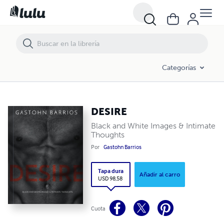
DESIRE
Categorías
DESIRE
Black and White Images & Intimate
Thoughts
Por
Gastohn Barrios
Tapa dura
Añadir al carro
USD 98,58
Cuota