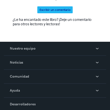
Escribir un comentario
¿Le ha encantado este libro? ¡Deje un comentario
para otros lectores y lectoras!
Nuestro equipo
Acerca de nosotros
Noticias
Empleo
En las noticias
Comunidad
Eventos
Blog
Ayuda
Videos
Búsqueda del pedido
Desarrolladores
Podcast