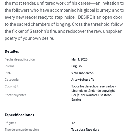
the most tender, unfiltered work of his career—an invitation to 
the followers who have accompanied his global journey, and to 
every new reader ready to step inside.   DESIRE is an open door 
to the sacred chambers of longing. Cross the threshold, follow 
the flicker of Gastohn’s fire, and rediscover the raw, unspoken 
poetry of your own desire.
Detalles
Fecha de publicación
Mar 1, 2026
Idioma
English
ISBN
9781105580970
Categoría
Arte y fotografía
Copyright
Todos los derechos reservados -
Licencia estándar de copyright
Contribuyentes
Por (autor o autora): Gastohn
Barrios
Especificaciones
Páginas
121
Tipo de encuadernación
Tapa dura Tapa dura