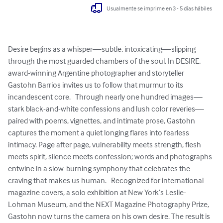
Usualmente se imprime en 3 - 5 días hábiles
Desire begins as a whisper—subtle, intoxicating—slipping 
through the most guarded chambers of the soul. In DESIRE, 
award-winning Argentine photographer and storyteller 
Gastohn Barrios invites us to follow that murmur to its 
incandescent core.   Through nearly one hundred images—
stark black-and-white confessions and lush color reveries—
paired with poems, vignettes, and intimate prose, Gastohn 
captures the moment a quiet longing flares into fearless 
intimacy. Page after page, vulnerability meets strength, flesh 
meets spirit, silence meets confession; words and photographs 
entwine in a slow-burning symphony that celebrates the 
craving that makes us human.   Recognized for international 
magazine covers, a solo exhibition at New York’s Leslie-
Lohman Museum, and the NEXT Magazine Photography Prize, 
Gastohn now turns the camera on his own desire. The result is 