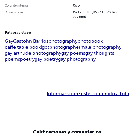
Color de interior
Color
Dimensiones
Carta EE.UU. (8,5 x 11 in / 216 x
279 mm)
Palabras clave
Gay
Gastohn Barrios
photography
photobook
caffe table book
lgbt
photographer
male photography
gay art
nude photography
gay poems
gay thoughts
poems
poetry
gay poetry
gay photography
Informar sobre este contenido a Lulu
Calificaciones y comentarios