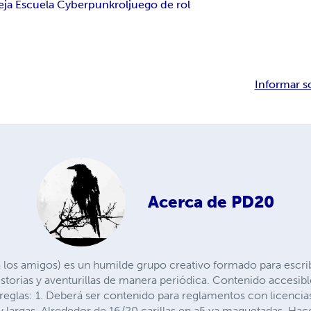
eja Escuela Cyberpunk
rol
juego de rol
Informar s
Acerca de
PD20
los amigos) es un humilde grupo creativo formado para escribir
storias y aventurillas de manera periódica. Contenido accesi
reglas: 1. Deberá ser contenido para reglamentos con licencias l
 largas. Alrededor de 16/20 carillas en a5 ya maquetadas. Hac