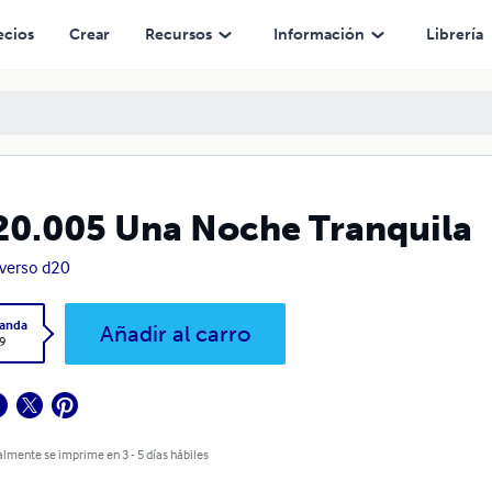
ecios
Crear
Recursos
Información
Librería
0.005 Una Noche Tranquila
verso d20
landa
Añadir al carro
9
lmente se imprime en 3 - 5 días hábiles