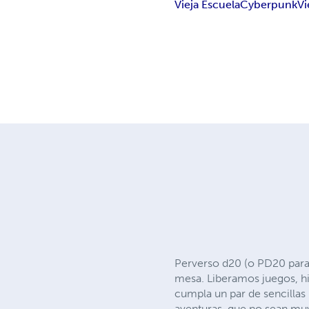
Vieja Escuela
Cyberpunk
Vi
Perverso d20 (o PD20 para 
mesa. Liberamos juegos, hi
cumpla un par de sencillas 
aventuras, que no sean muy