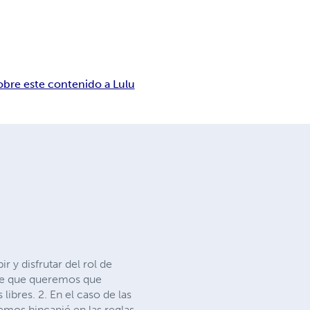
obre este contenido a Lulu
 y disfrutar del rol de
ble que queremos que
ibres. 2. En el caso de las
emos hincapié en las reglas