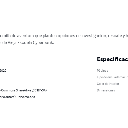
milla de aventura que plantea opciones de investigación, rescate y 
as de Vieja Escuela Cyberpunk.
Especifica
 2020
Páginas
Tipo de encuadernaci
Color de interior
e Commons ShareAlike (CC BY-SA)
Dimensiones
or o autora): Perverso d20