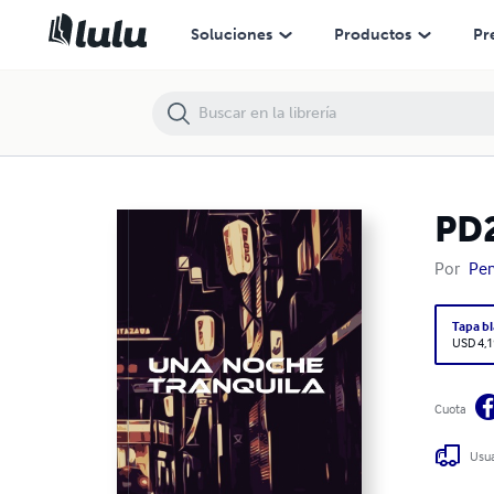
PD20.005 Una Noche Tranquila
Soluciones
Productos
Pr
PD2
Por
Per
Tapa b
USD 4,1
Cuota
Usua