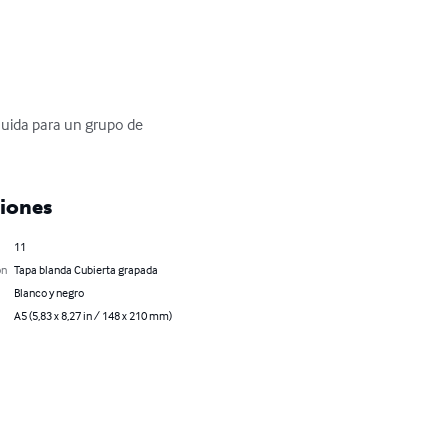
huida para un grupo de 
ciones
11
ón
Tapa blanda Cubierta grapada
Blanco y negro
A5 (5,83 x 8,27 in / 148 x 210 mm)