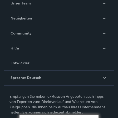
Unser Team
Über uns
Neuigkeiten
Karriere
In den Nachrichten
Community
Ereignisse
Blogs
Hilfe
Videos
Auftragssuche
Entwickler
Podcast
Wissensbasis
Sprache:
Deutsch
Kundendienst kontaktieren
English
Empfangen Sie neben exklusiven Angeboten auch Tipps
Deutsch
von Experten zum Direktverkauf und Wachstum von
Zielgruppen, die Ihnen beim Aufbau Ihres Unternehmens
Français
helfen. Sie können sich jederzeit abmelden.
Italiano