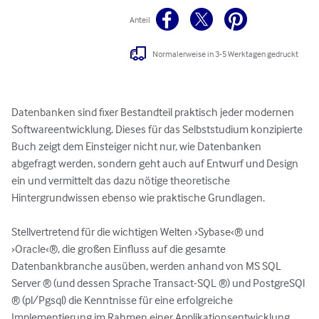
Anteil
Normalerweise in 3-5 Werktagen gedruckt
Datenbanken sind fixer Bestandteil praktisch jeder modernen 
Softwareentwicklung. Dieses für das Selbststudium konzipierte 
Buch zeigt dem Einsteiger nicht nur, wie Datenbanken 
abgefragt werden, sondern geht auch auf Entwurf und Design 
ein und vermittelt das dazu nötige theoretische 
Hintergrundwissen ebenso wie praktische Grundlagen.

Stellvertretend für die wichtigen Welten ›Sybase‹® und 
›Oracle‹®, die großen Einfluss auf die gesamte 
Datenbankbranche ausüben, werden anhand von MS SQL 
Server ® (und dessen Sprache Transact-SQL ®) und PostgreSQl 
® (pl/Pgsql) die Kenntnisse für eine erfolgreiche 
Implementierung im Rahmen einer Applikationsentwicklung 