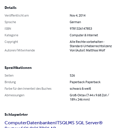
Details
Veröffentlicht am
Nov 4, 2014
Sprache
German
ISBN
9781326147853
Kategorie
Computer & Internet
Copyright
Alle Rechte vorbehalten -
Standard-Urheberrechtslizenz
Autoren/Mitwirkende
Von (Autor): Matthias Wolf
Spezifikationen
Seiten
526
Bindung
Paperback Paperback
Farbe für den Innenteil des Buches
schwarz & weiß
Abmessungen
Groß-Oktav (7.44 x 9.68 Zoll /
189 x 246 mm)
Schlagwörter
Computer
Datenbanken
IT
SQL
MS SQL Server®