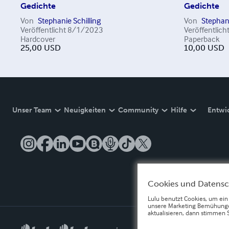
Gedichte
Gedichte
Von
Stephanie Schilling
Von
Stephani
Veröffentlicht
8/1/2023
Veröffentlich
Hardcover
Paperback
25,00
USD
10,00
USD
Unser Team
Neuigkeiten
Community
Hilfe
Entwi
Cookies und Datens
Lulu benutzt Cookies, um ein
unsere Marketing Bemühungen
aktualisieren, dann stimmen 