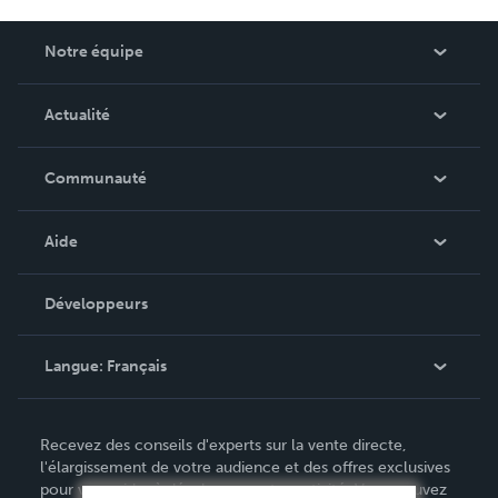
Notre équipe
Qui sommes-nous ?
Actualité
Carrières
Dans l'actualité
Communauté
Événements
Blog
Aide
Vidéos
Recherche de commande
Développeurs
Podcast
Base de connaissances
Langue:
Français
Contacter le service clientèle
English
Recevez des conseils d'experts sur la vente directe,
Deutsch
l'élargissement de votre audience et des offres exclusives
pour vous aider à développer votre activité. Vous pouvez
Français