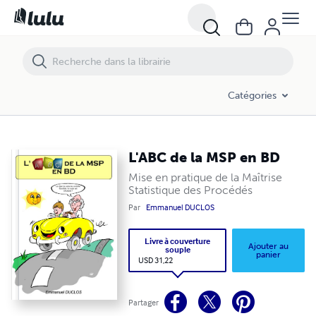
L'ABC de la MSP en BD
Catégories
L'ABC de la MSP en BD
Mise en pratique de la Maîtrise
Statistique des Procédés
Par
Emmanuel DUCLOS
Livre à couverture
Ajouter au
souple
panier
USD 31,22
Partager