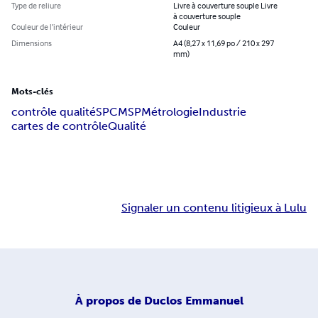
Type de reliure
Livre à couverture souple Livre
à couverture souple
Couleur de l’intérieur
Couleur
Dimensions
A4 (8,27 x 11,69 po / 210 x 297
mm)
Mots-clés
contrôle qualité
SPC
MSP
Métrologie
Industrie
cartes de contrôle
Qualité
Signaler un contenu litigieux à Lulu
À propos de
Duclos Emmanuel