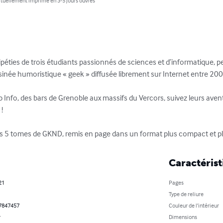
tuellement imprimé en 3-5 jours ouvrés
ipéties de trois étudiants passionnés de sciences et d’informatique, 
née humoristique « geek » diffusée librement sur Internet entre 200
b Info, des bars de Grenoble aux massifs du Vercors, suivez leurs ave
!

des 5 tomes de GKND, remis en page dans un format plus compact et plus
Caractérist
21
Pages
Type de reliure
7847457
Couleur de l’intérieur
r
Dimensions