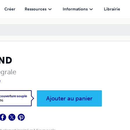
Créer
Ressources
Informations
Librairie
ND
égrale
e
 couverture souple
Ajouter au panier
,96