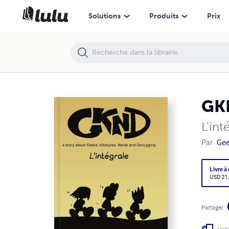
GKND
Solutions
Produits
Prix
GK
L'int
Par
Ge
Livre à
USD 21
Partager