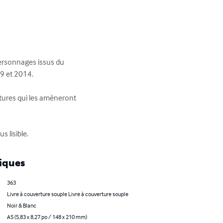
personnages issus du 
9 et 2014.

ntures qui les amèneront 
 lisible.
iques
363
Livre à couverture souple Livre à couverture souple
Noir & Blanc
A5 (5,83 x 8,27 po / 148 x 210 mm)