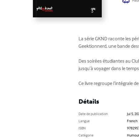
Habi
La série GKND raconte les pér
Geektionnerd, une bande dessi
Des soirées étudiantes au Clu
jusqu’à voyager dans le temps 
Ce livre regroupe l’intégrale 
Détails
Date de publication
Jul 5, 20
Langue
French
ISBN
978295
Catégorie
Humou