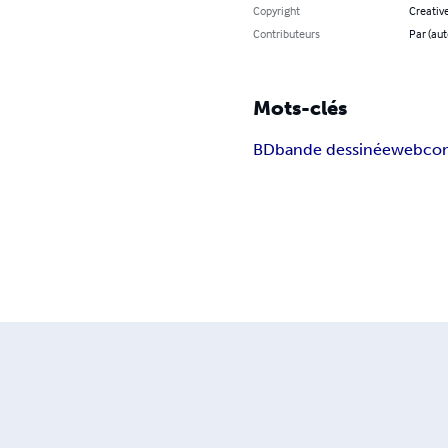
Copyright
Creativ
Contributeurs
Par (aut
Mots-clés
BD
bande dessinée
webco