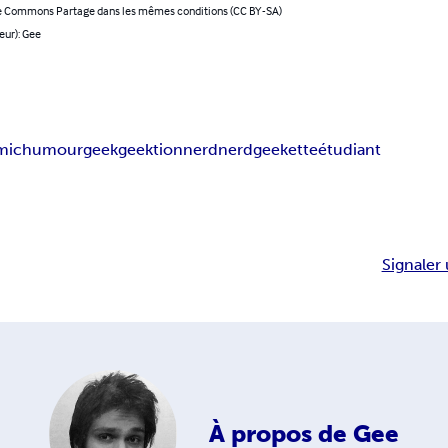
e Commons Partage dans les mêmes conditions (CC BY-SA)
eur): Gee
mic
humour
geek
geektionnerd
nerd
geekette
étudiant
Signaler 
À propos de
Gee