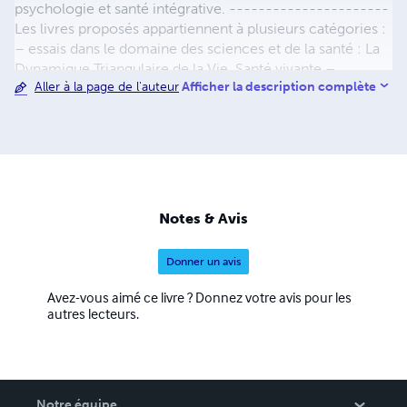
psychologie et santé intégrative. ----------------------
Les livres proposés appartiennent à plusieurs catégories :
– essais dans le domaine des sciences et de la santé : La
Dynamique Triangulaire de la Vie, Santé vivante –
Afficher la description complète
Aller à la page de l'auteur
synthèses pédagogiques : Biologie Médicale Intégrative,
Nutrition Santé Essentielle – romans : les lumières de
Cuzco
Notes & Avis
Donner un avis
Avez-vous aimé ce livre ? Donnez votre avis pour les
autres lecteurs.
Notre équipe