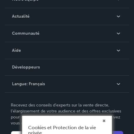
Qui sommes-nous ?
Actualité
Carrières
Dans l'actualité
Communauté
Événements
Blog
Aide
Vidéos
Recherche de commande
Développeurs
Podcast
Base de connaissances
Langue:
Français
Contacter le service clientèle
English
Recevez des conseils d'experts sur la vente directe,
Deutsch
l'élargissement de votre audience et des offres exclusives
pour vous aider à développer votre activité. Vous pouvez
Français
vous désabonner à tout moment.
Cookies et Protection de la vie
Italiano
privée