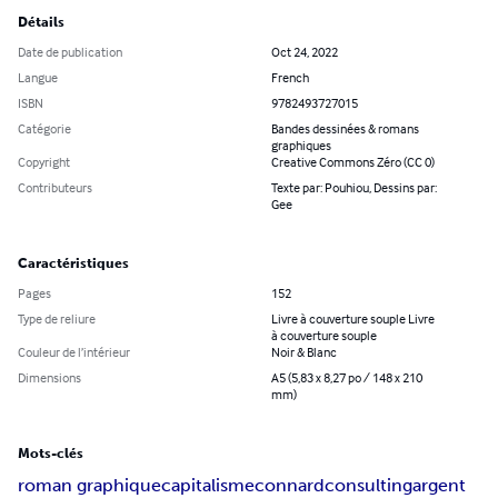
Détails
Date de publication
Oct 24, 2022
Langue
French
ISBN
9782493727015
Catégorie
Bandes dessinées & romans
graphiques
Copyright
Creative Commons Zéro (CC 0)
Contributeurs
Texte par: Pouhiou, Dessins par:
Gee
Caractéristiques
Pages
152
Type de reliure
Livre à couverture souple Livre
à couverture souple
Couleur de l’intérieur
Noir & Blanc
Dimensions
A5 (5,83 x 8,27 po / 148 x 210
mm)
Mots-clés
roman graphique
capitalisme
connard
consulting
argent