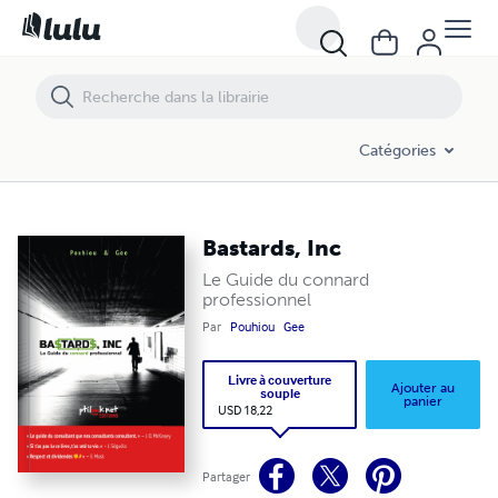
Bastards, Inc
Catégories
Bastards, Inc
Le Guide du connard
professionnel
Par
Pouhiou
Gee
Livre à couverture
Ajouter au
souple
panier
USD 18,22
Partager