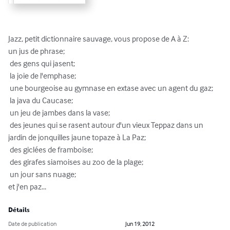
Jazz, petit dictionnaire sauvage, vous propose de A à Z:

un jus de phrase;

 des gens qui jasent;

 la joie de l'emphase;

 une bourgeoise au gymnase en extase avec un agent du gaz;

 la java du Caucase;

 un jeu de jambes dans la vase;

 des jeunes qui se rasent autour d'un vieux Teppaz dans un 
jardin de jonquilles jaune topaze à La Paz;

 des giclées de framboise;

 des girafes siamoises au zoo de la plage;

 un jour sans nuage;

et j'en paz...
Détails
Date de publication
Jun 19, 2012