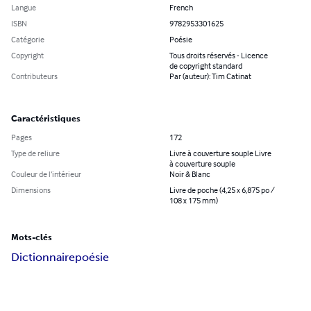
Langue
French
ISBN
9782953301625
Catégorie
Poésie
Copyright
Tous droits réservés - Licence
de copyright standard
Contributeurs
Par (auteur): Tim Catinat
Caractéristiques
Pages
172
Type de reliure
Livre à couverture souple Livre
à couverture souple
Couleur de l’intérieur
Noir & Blanc
Dimensions
Livre de poche (4,25 x 6,875 po /
108 x 175 mm)
Mots-clés
Dictionnaire
poésie