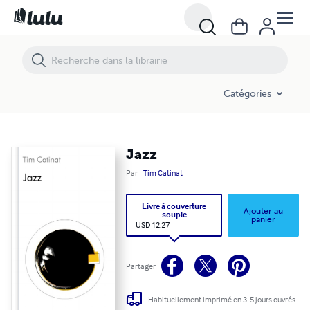
Jazz
Catégories
Jazz
Par
Tim Catinat
Livre à couverture
Ajouter au
souple
panier
USD 12,27
Partager
Habituellement imprimé en 3-5 jours ouvrés