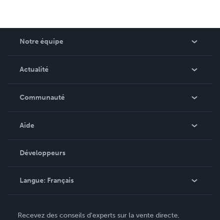
Notre équipe
Qui sommes-nous ?
Actualité
Carrières
Dans l'actualité
Communauté
Événements
Blog
Aide
Vidéos
Recherche de commande
Développeurs
Podcast
Base de connaissances
Langue:
Français
Contacter le service clientèle
English
Recevez des conseils d'experts sur la vente directe,