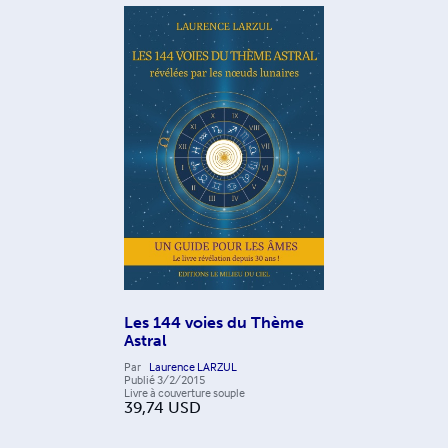
Les 144 voies du Thème
Astral
Par
Laurence LARZUL
Publié
3/2/2015
Livre à couverture souple
39,74
USD