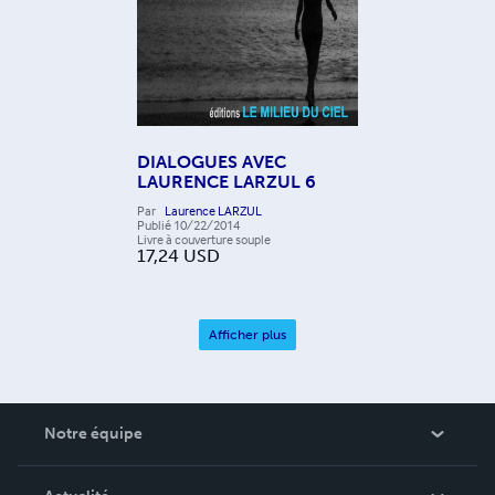
DIALOGUES AVEC
LAURENCE LARZUL 6
Par
Laurence LARZUL
Publié
10/22/2014
Livre à couverture souple
17,24
USD
Afficher plus
Notre équipe
Qui sommes-nous ?