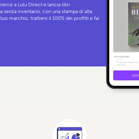
rce a Lulu Direct e lancia libri
ra senza inventario, con una stampa di alta
tuo marchio, trattieni il 100% dei profitti e fai