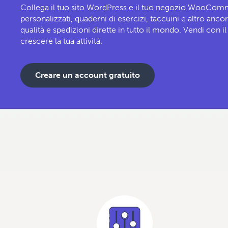
Collega il tuo sito WordPress e il tuo negozio WooComme
personalizzati, quaderni di esercizi, taccuini e altro anco
qualità e spedizioni dirette in tutto il mondo. Vendi con il 
crescere la tua attività.
Creare un account gratuito