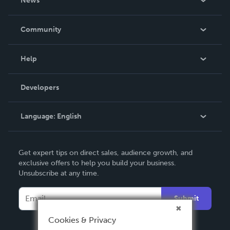
News
Careers
In The News
Community
Events
Blog
Help
Videos
Order Lookup
Developers
Podcast
Knowledge Base
Language:
English
Contact Support
English
Get expert tips on direct sales, audience growth, and
Deutsch
exclusive offers to help you build your business.
Unsubscribe at any time.
Français
Italiano
Submit
Español
Cookies & Privacy