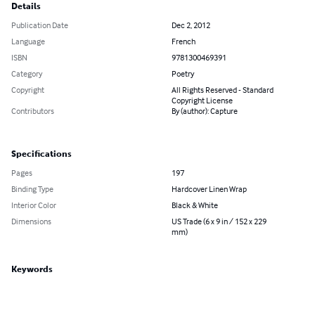
Details
Publication Date
Dec 2, 2012
Language
French
ISBN
9781300469391
Category
Poetry
Copyright
All Rights Reserved - Standard
Copyright License
Contributors
By (author): Capture
Specifications
Pages
197
Binding Type
Hardcover Linen Wrap
Interior Color
Black & White
Dimensions
US Trade (6 x 9 in / 152 x 229
mm)
Keywords