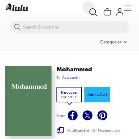
Mohammed
Categories
Mohammed
By
Abdruschin
Hardcover
Add to Cart
USD 19.57
Share
Usually printed in 3 - 5 business days