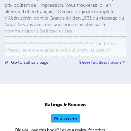
prix coûtant de l'impression. Vous trouverez ici, en
allemand et en français, l'Oeuvre originale complète
d'Abdruschin, dont la Grande édition 1931 du Message du
Graal. Si vous avez des questions n'hésitez pas à
communiquer à l'adresse ci-bas.
****************************************************
************************************** The books
offered here are available without profit, at cost of
printing. You will find here, in English and German, the
Show full description
Go to author's page
original Work of Abdruschin, among others, the 1931
Great edition of the Grail Message. If you have any
questions just write to this email address below.
****************************************************
************************************** Die Bücher
sind hier erhältlich Ohne Gewinn Offered an Kosten für
den Druck. Werden Sie hier in Deutsch und Französisch,
Ratings & Reviews
den ursprünglichen Arbeiten von Abdruschin, unter
anderem, die 1931 Ausgabe der Großen Gralsbotschaft.
Write a review
Wenn Sie Fragen haben, wenden Sie sich bitte an
untenstehende Adresse.
Did you love this book? Leave a review for other