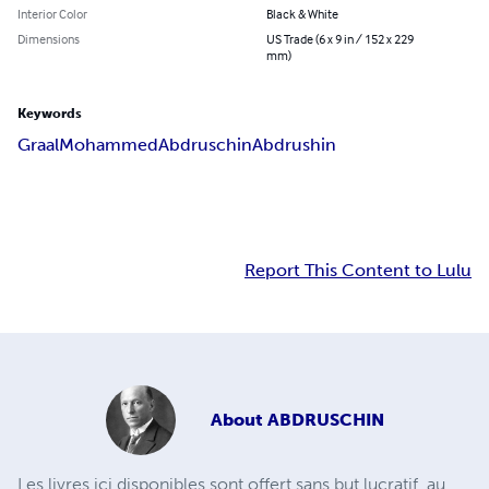
Interior Color
Black & White
Dimensions
US Trade (6 x 9 in / 152 x 229
mm)
Keywords
Graal
Mohammed
Abdruschin
Abdrushin
Report This Content to Lulu
About
ABDRUSCHIN
Les livres ici disponibles sont offert sans but lucratif, au