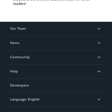
______________________________________________
readers!
_________________________
info@abdruschin.ca
Our Team
About Us
News
Careers
In The News
Community
Events
Blog
Help
Videos
Order Lookup
Developers
Podcast
Knowledge Base
Language:
English
Contact Support
English