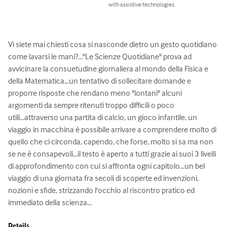
with assistive technologies.
Vi siete mai chiesti cosa si nasconde dietro un gesto quotidiano 
come lavarsi le mani?..."Le Scienze Quotidiane" prova ad 
avvicinare la consuetudine giornaliera al mondo della Fisica e 
della Matematica...un tentativo di sollecitare domande e 
proporre risposte che rendano meno "lontani" alcuni 
argomenti da sempre ritenuti troppo difficili o poco 
utili...attraverso una partita di calcio, un gioco infantile, un 
viaggio in macchina è possibile arrivare a comprendere molto di 
quello che ci circonda, capendo, che forse, molto si sa ma non 
se ne è consapevoli...il testo è aperto a tutti grazie ai suoi 3 livelli 
di approfondimento con cui si affronta ogni capitolo...un bel 
viaggio di una giornata fra secoli di scoperte ed invenzioni, 
nozioni e sfide, strizzando l'occhio al riscontro pratico ed 
immediato della scienza...
Details