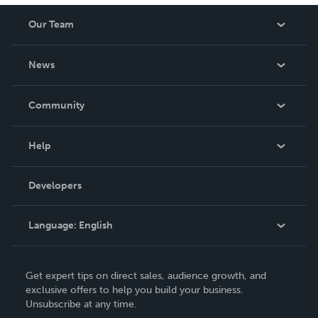
Our Team
About Us
News
Careers
In The News
Community
Events
Blog
Help
Videos
Order Lookup
Developers
Podcast
Knowledge Base
Language:
English
Contact Support
English
Get expert tips on direct sales, audience growth, and
Deutsch
exclusive offers to help you build your business.
Unsubscribe at any time.
Français