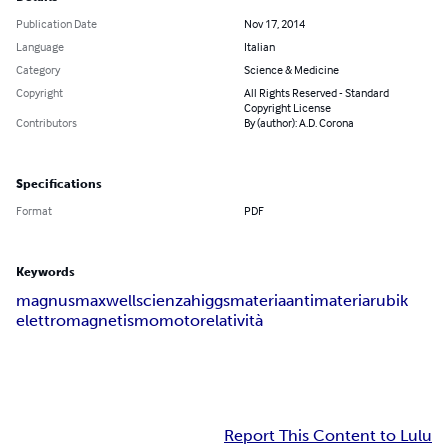
Publication Date
Nov 17, 2014
Language
Italian
Category
Science & Medicine
Copyright
All Rights Reserved - Standard
Copyright License
Contributors
By (author): A.D. Corona
Specifications
Format
PDF
Keywords
magnus
maxwell
scienza
higgs
materia
antimateria
rubik
elettromagnetismo
moto
relatività
Report This Content to Lulu