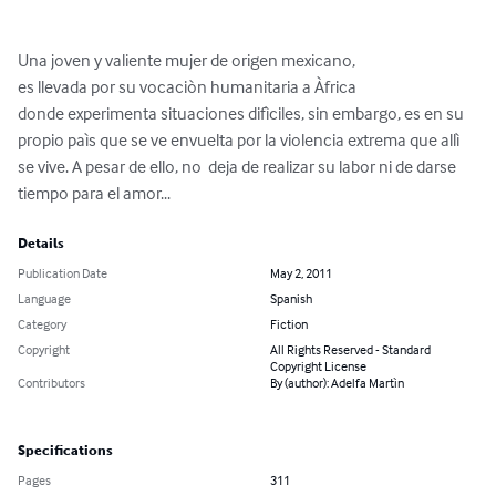
Una joven y valiente mujer de origen mexicano,

es llevada por su vocaciòn humanitaria a Àfrica

donde experimenta situaciones difìciles, sin embargo, es en su 
propio paìs que se ve envuelta por la violencia extrema que allì 
se vive. A pesar de ello, no  deja de realizar su labor ni de darse 
tiempo para el amor...
Details
Publication Date
May 2, 2011
Language
Spanish
Category
Fiction
Copyright
All Rights Reserved - Standard
Copyright License
Contributors
By (author): Adelfa Martìn
Specifications
Pages
311