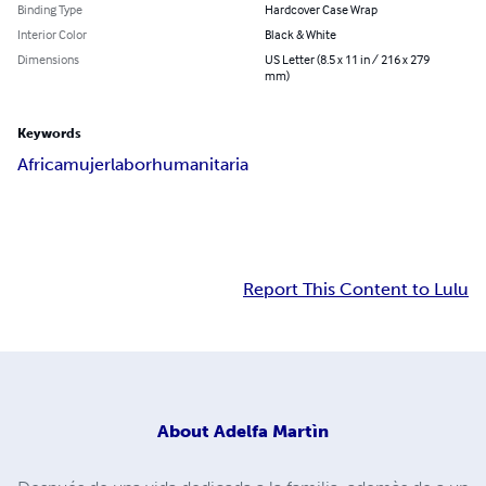
Binding Type
Hardcover Case Wrap
Interior Color
Black & White
Dimensions
US Letter (8.5 x 11 in / 216 x 279
mm)
Keywords
Africa
mujer
labor
humanitaria
Report This Content to Lulu
About
Adelfa Martìn