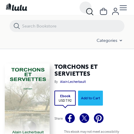
TORCHONS ET SERVIETTES
Categories
TORCHONS ET
SERVIETTES
By
Alain Lecherbault
Ebook
Add to Cart
USD 7.92
Share
This ebook may not meet accessibility