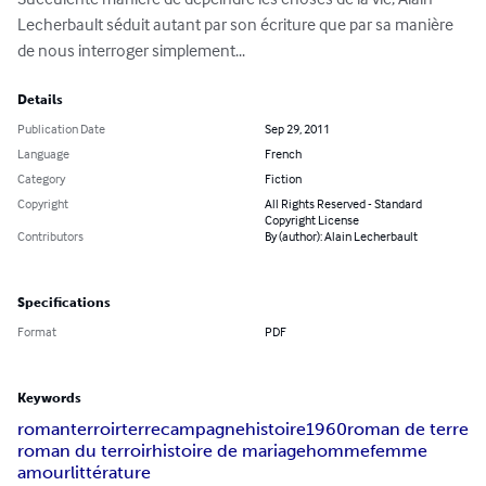
Lecherbault séduit autant par son écriture que par sa manière 
de nous interroger simplement...
Details
Publication Date
Sep 29, 2011
Language
French
Category
Fiction
Copyright
All Rights Reserved - Standard
Copyright License
Contributors
By (author): Alain Lecherbault
Specifications
Format
PDF
Keywords
roman
terroir
terre
campagne
histoire
1960
roman de terre
roman du terroir
histoire de mariage
homme
femme
amour
littérature