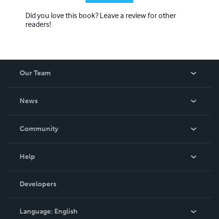
Did you love this book? Leave a review for other
readers!
Our Team
About Us
News
Careers
In The News
Community
Events
Blog
Help
Videos
Order Lookup
Developers
Podcast
Knowledge Base
Language:
English
Contact Support