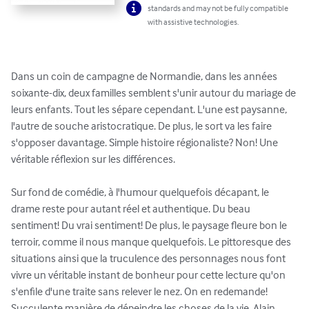
standards and may not be fully compatible
with assistive technologies.
Dans un coin de campagne de Normandie, dans les années 
soixante-dix, deux familles semblent s'unir autour du mariage de 
leurs enfants. Tout les sépare cependant. L'une est paysanne, 
l'autre de souche aristocratique. De plus, le sort va les faire 
s'opposer davantage. Simple histoire régionaliste? Non! Une 
véritable réflexion sur les différences.

Sur fond de comédie, à l'humour quelquefois décapant, le 
drame reste pour autant réel et authentique. Du beau 
sentiment! Du vrai sentiment! De plus, le paysage fleure bon le 
terroir, comme il nous manque quelquefois. Le pittoresque des 
situations ainsi que la truculence des personnages nous font 
vivre un véritable instant de bonheur pour cette lecture qu'on 
s'enfile d'une traite sans relever le nez. On en redemande! 
Succulente manière de dépeindre les choses de la vie, Alain 