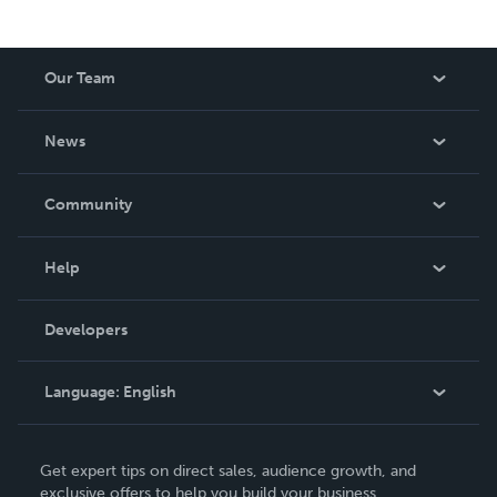
Our Team
About Us
News
Careers
In The News
Community
Events
Blog
Help
Videos
Order Lookup
Developers
Podcast
Knowledge Base
Language:
English
Contact Support
English
Get expert tips on direct sales, audience growth, and
Deutsch
exclusive offers to help you build your business.