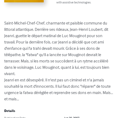
with assistive technologies.
Saint-Michel-Chef-Chef, charmante et paisible commune du 
littoral atlantique. Derrière ses rideaux, Jean-Henri Loubert, dit 
Jeanri, guette le départ matinal de Luc Mouginot pour son 
travail. Pour la dernière fois, car Jeanri a décidé que cet ami 
d'enfance qui l'a trahi devait mourir. Grâce à ses dons de 
télépathe, la "fatwa" qu'il a lancée sur Mouginot devrait le 
terrasser. Mais, si les morts se succèdent à un rytme accéléré 
dans le voisinage, Luc Mouginot, quant à lui, est toujours bien 
vivant.

Jeanri en est désespéré. Il n'est pas un ciminel et n'a jamais 
souhaité la mort d'innocents. Il lui faut donc "réparer" de toute 
urgence la fatwa déréglée et reprendre ses dons en main. Mais... 
et mais...
Details
Publication Date
Jun 20, 2007