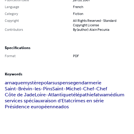
Language
French
Category
Fiction
Copyright
All Rights Reserved - Standard
Copyright License
Contributors
By (author): Alain Pecunia
Specifications
Format
PDF
Keywords
arnaque
mystère
polar
suspense
gendarmerie
Saint-Brévin-les-Pins
Saint-Michel-Chef-Chef
Côte de Jade
Loire-Atlantique
télépathie
fatwa
médium
services spéciaux
raison d'Etat
crimes en série
Présidence européenne
ados