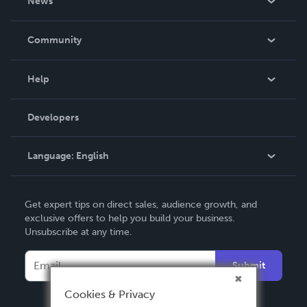
News
Careers
In The News
Community
Events
Blog
Help
Videos
Order Lookup
Developers
Podcast
Knowledge Base
Language:
English
Contact Support
English
Get expert tips on direct sales, audience growth, and
Deutsch
exclusive offers to help you build your business.
Unsubscribe at any time.
Français
Italiano
Submit
Español
Cookies & Privacy