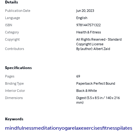
Details
Publication Date
Jun 20, 2023
Language
English
ISBN
9781447571322
Category
Health & Fitness
Copyright
All Rights Reserved - Standard
Copyright License
Contributors
By (author): Albert Zaid
Specifications
Pages
69
Binding Type
Paperback Perfect Bound
Interior Color
Black & White
Dimensions
Digest (5.5 x 8.5 in / 140 x 216
mm)
Keywords
mindfulness
meditation
yoga
relax
exercises
fitness
pilates