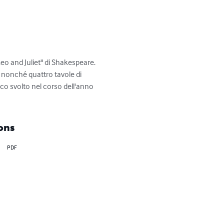
meo and Juliet" di Shakespeare. 
o, nonché quattro tavole di 
ico svolto nel corso dell'anno 
ons
PDF