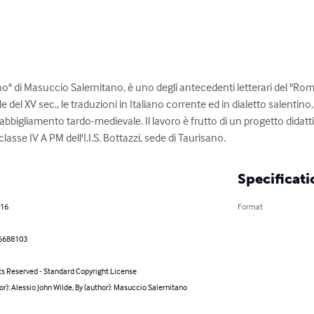
lino" di Masuccio Salernitano, è uno degli antecedenti letterari del "Ro
nale del XV sec., le traduzioni in Italiano corrente ed in dialetto salentin
l'abbigliamento tardo-medievale. Il lavoro è frutto di un progetto didatt
sse IV A PM dell'I.I.S. Bottazzi, sede di Taurisano.
Specificati
016
Format
6688103
ts Reserved - Standard Copyright License
or): Alessio John Wilde, By (author): Masuccio Salernitano