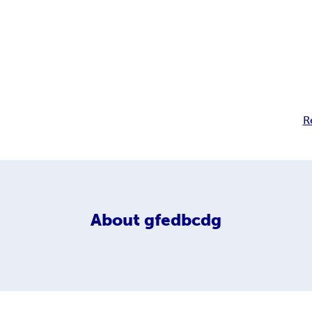
R
About
gfedbcdg