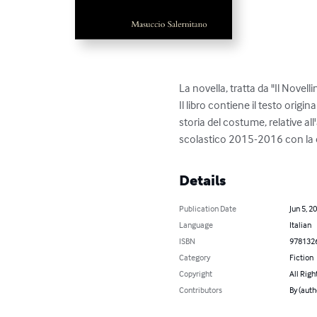
La novella, tratta da "Il Novel
Il libro contiene il testo origi
storia del costume, relative al
scolastico 2015-2016 con la cla
Details
Publication Date
Jun 5, 2
Language
Italian
ISBN
978132
Category
Fiction
Copyright
All Righ
Contributors
By (auth