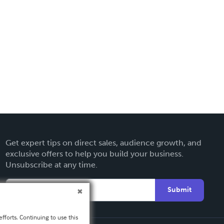
Get expert tips on direct sales, audience growth, and
exclusive offers to help you build your business.
Unsubscribe at any time.
Submit
fforts. Continuing to use this