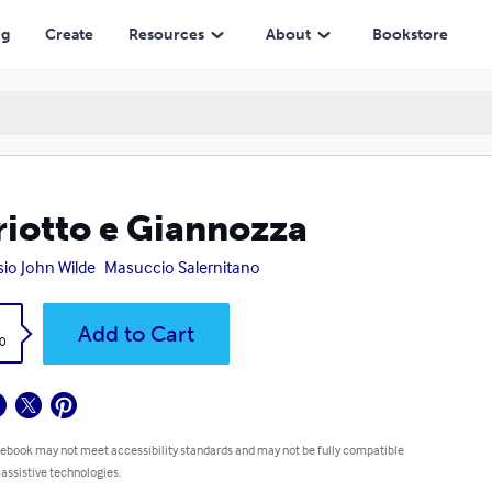
ng
Create
Resources
About
Bookstore
iotto e Giannozza
sio John Wilde
Masuccio Salernitano
k
Add to Cart
0
 ebook may not meet accessibility standards and may not be fully compatible
 assistive technologies.