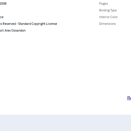
 2008
Pages
Binding Type
nce
Interior Color
ts Reserved - Standard Copyright License
Dimensions
or): Alex Ossandon
R