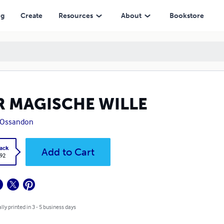
ng
Create
Resources
About
Bookstore
R MAGISCHE WILLE
 Ossandon
ack
Add to Cart
.92
lly printed in 3 - 5 business days