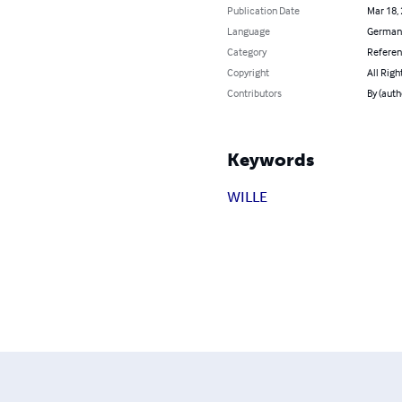
Publication Date
Mar 18,
Language
German
Category
Refere
Copyright
All Righ
Contributors
By (auth
Keywords
WILLE