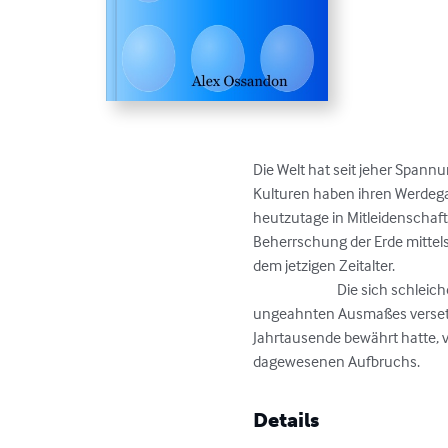
Die Welt hat seit jeher Spann
Kulturen haben ihren Werdegang
heutzutage in Mitleidenschaft
Beherrschung der Erde mittels
dem jetzigen Zeitalter.

                            Die sich schleichend einkeilende Technologie, als Ursache dieser Barriere, hat der Weltgeschichte einen Stoß 
ungeahnten Ausmaßes versetzt
Jahrtausende bewährt hatte, v
dagewesenen Aufbruchs.
Details