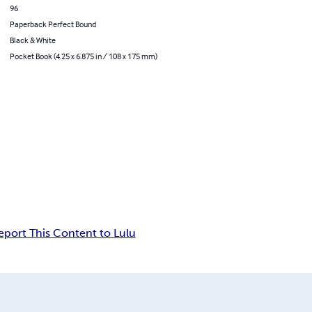
96
Paperback Perfect Bound
Black & White
Pocket Book (4.25 x 6.875 in / 108 x 175 mm)
eport This Content to Lulu