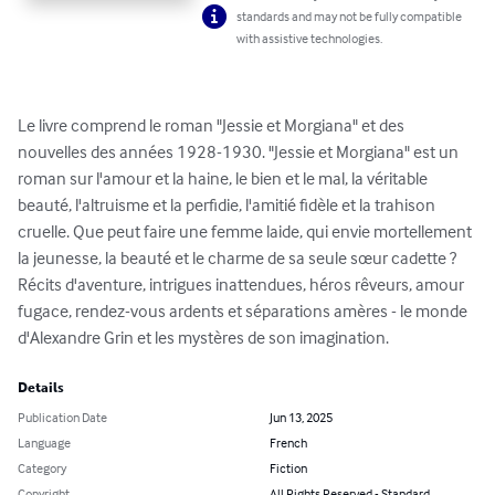
standards and may not be fully compatible
with assistive technologies.
Le livre comprend le roman "Jessie et Morgiana" et des 
nouvelles des années 1928-1930. "Jessie et Morgiana" est un 
roman sur l'amour et la haine, le bien et le mal, la véritable 
beauté, l'altruisme et la perfidie, l'amitié fidèle et la trahison 
cruelle. Que peut faire une femme laide, qui envie mortellement 
la jeunesse, la beauté et le charme de sa seule sœur cadette ? 
Récits d'aventure, intrigues inattendues, héros rêveurs, amour 
fugace, rendez-vous ardents et séparations amères - le monde 
d'Alexandre Grin et les mystères de son imagination.
Details
Publication Date
Jun 13, 2025
Language
French
Category
Fiction
Copyright
All Rights Reserved - Standard