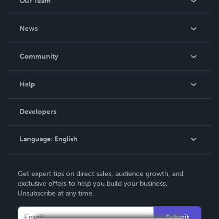
Our Team
About Us
News
Careers
In The News
Community
Events
Blog
Help
Videos
Order Lookup
Developers
Podcast
Knowledge Base
Language:
English
Contact Support
English
Get expert tips on direct sales, audience growth, and
Deutsch
exclusive offers to help you build your business.
Unsubscribe at any time.
Français
Italiano
Submit