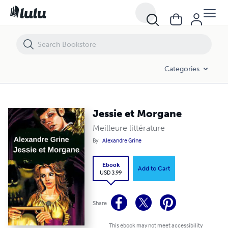
Jessie et Morgane
Categories
Jessie et Morgane
Meilleure littérature
By
Alexandre Grine
Ebook
Add to Cart
USD 3.99
Share
This ebook may not meet accessibility