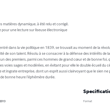
 matières dynamique, à été relu et corrigé. 

e pour une lecture sur liseuse électronique

t entré dans la vie politique en 1839, se trouvait au moment de la révolu
ité de son talent. Résolu à se consacrer à la défense des intérêts de la 
 l’un des premiers, parmi ces hommes de grand cœur et de bonne foi, q
es voies sages et modérées, en évitant pour elle le double écueil du cé
se et ingrate entreprise, dont un esprit aussi clairvoyant que le sien ne 
ait de bonne heure l’éphémère durée.
Specificati
 2013
Format