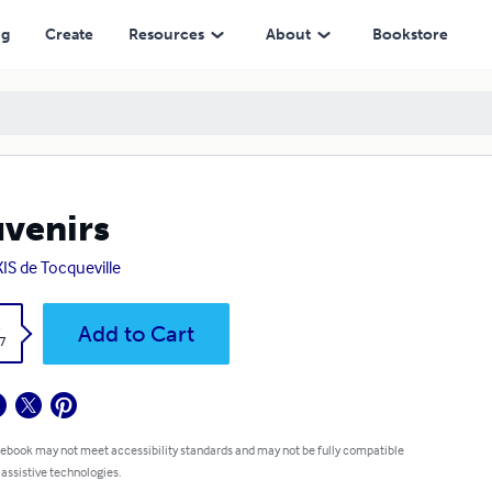
ng
Create
Resources
About
Bookstore
venirs
IS de Tocqueville
k
Add to Cart
7
 ebook may not meet accessibility standards and may not be fully compatible
 assistive technologies.