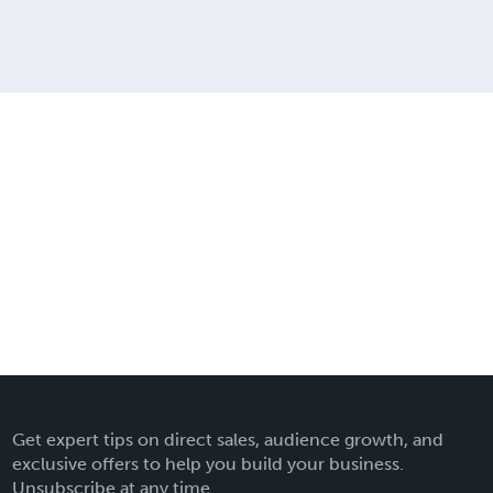
Get expert tips on direct sales, audience growth, and
exclusive offers to help you build your business.
Unsubscribe at any time.