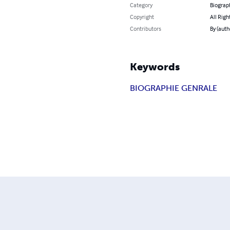
Category
Biograp
Copyright
All Righ
Contributors
By (auth
Keywords
BIOGRAPHIE GENRALE