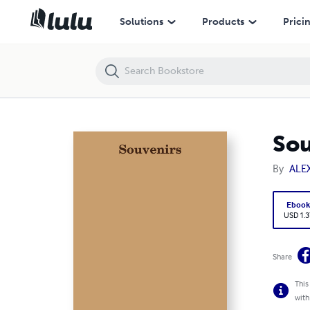
Souvenirs
Solutions
Products
Prici
Sou
By
ALEX
Eboo
USD 1.3
Share
This
with