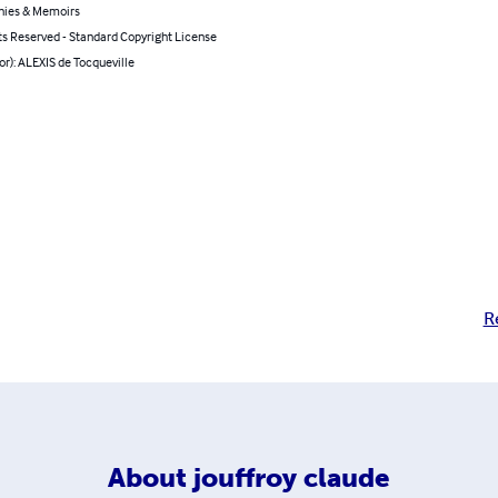
hies & Memoirs
ts Reserved - Standard Copyright License
or): ALEXIS de Tocqueville
R
About
jouffroy claude