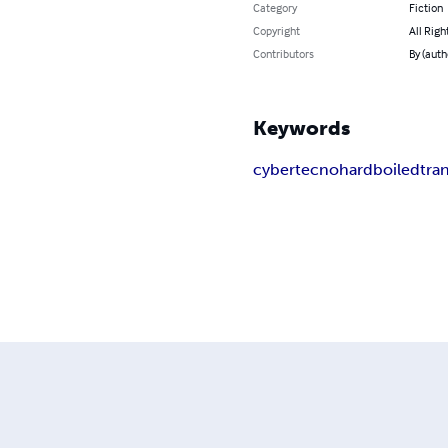
Category
Fiction
Copyright
All Righ
Contributors
By (auth
Keywords
cyber
tecno
hard
boiled
tra