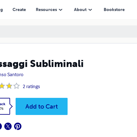
ng
Create
Resources
About
Bookstore
saggi Subliminali
nso Santoro
2
ratings
ack
Add to Cart
.76