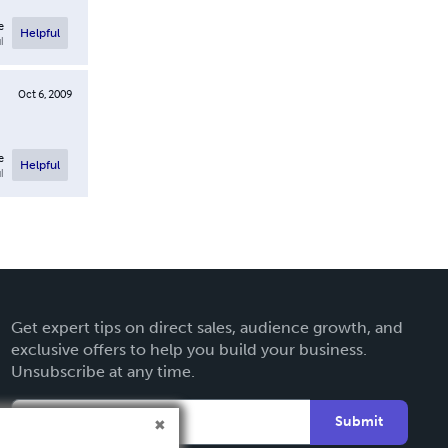
e
Helpful
l
Oct 6, 2009
e
Helpful
l
Get expert tips on direct sales, audience growth, and
exclusive offers to help you build your business.
Unsubscribe at any time.
Submit