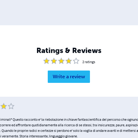
Ratings & Reviews
2
ratings
Write a review
minali" Questo racconto e' la riebolazione in chiave fantascientifica del percorso che ognuno 
correre ed affrontare quotidianamente alla ricerca di se stessi, tra insicurezze, paure, aspirazi
 Quando le proprie radici e certezze si perdono e' solo la voglia di andare avanti e di mettersi a
ei veramente. Storia interessante, linguaggio giovane.