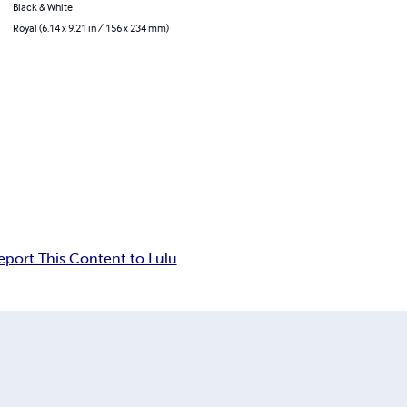
Black & White
Royal (6.14 x 9.21 in / 156 x 234 mm)
eport This Content to Lulu