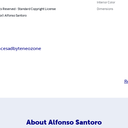
Interior Color
ts Reserved - Standard Copyright License
Dimensions
or): Alfonso Santoro
nce
sad
byte
neozone
R
About
Alfonso Santoro