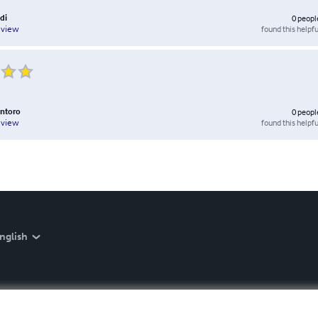
adi
0
peopl
found this helpfu
eview
antoro
0
peopl
found this helpfu
eview
nglish