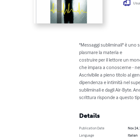
Usua
"Messaggi subliminali" è uno sc
plasmare la materia e 

costruire per il lettore un mon
che impara a conoscerne - nell
Ascrivibile a pieno titolo al g
dipendenza e intimità nel supe
subliminali e dagli Air-Byte. Anc
scrittura risponde a questo tip
Details
Publication Date
Nov 24,
Language
Italian