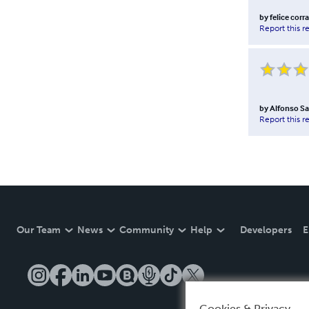
by
felice corr
Report this r
by
Alfonso S
Report this r
Our Team
News
Community
Help
Developers
E
Cookies & Privacy