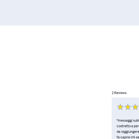
2
Reviews
"messaggi subli
costretto a per
da raggiungere.
fa capire chi s