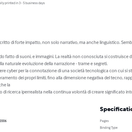
lly printed in 3 - 5 business days
ritto di forte impatto, non solo narrativo, ma anche linguistico. Sembr
do fatto di suoni, e immagini. La realtà non conosciuta si costruisce di
a naturale evoluzione della narrazione - trame e segreti.

enere cyber per la connotazione di una società tecnologica con cui si st
ramento dei propri limiti, fino alla dimensione negativa del tecno, ra
he la 

o di ricerca iperrealista nella continua volontà di creare significato int
Specificati
 2006
Pages
Binding Type