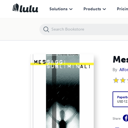
Messaggi Subliminali
Solutions
Products
Prici
Mes
By
Alfo
Paperb
USD 12
Share