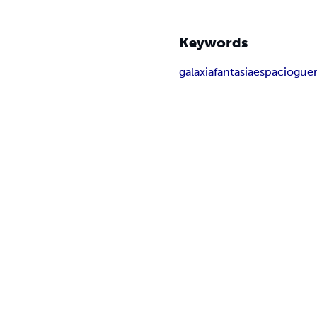
Keywords
galaxia
fantasia
espacio
guer