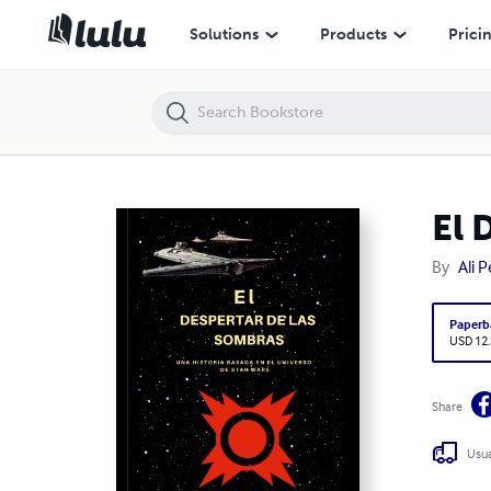
El Despertar de las Sombras
Solutions
Products
Prici
El 
By
Ali 
Paperb
USD 12
Share
Usua