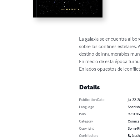
La galaxia se encuentra al bord
sobre los confines estelares. 
destino de innumerables mundo
En medio de esta época turbul
En lados opuestos del conflic
Details
Publication Date
Jul 22, 
Language
Spanish
ISBN
978130
Category
Comics 
Copyright
Some Ri
Contributors
By (auth