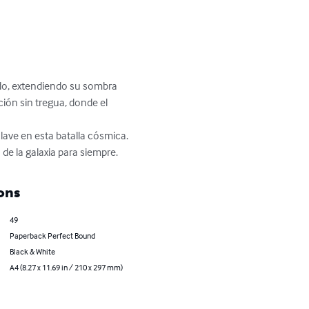
cado, extendiendo su sombra 
ión sin tregua, donde el 
ave en esta batalla cósmica. 
de la galaxia para siempre.
ons
49
Paperback Perfect Bound
Black & White
A4 (8.27 x 11.69 in / 210 x 297 mm)