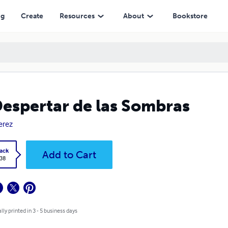
ng
Create
Resources
About
Bookstore
Despertar de las Sombras
Perez
ack
Add to Cart
.38
lly printed in 3 - 5 business days