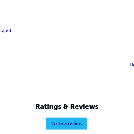
ra
jedi
R
Ratings & Reviews
Write a review