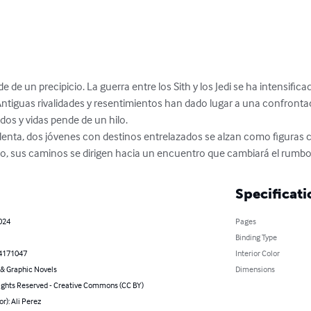
e de un precipicio. La guerra entre los Sith y los Jedi se ha intensifi
Antiguas rivalidades y resentimientos han dado lugar a una confrontac
s y vidas pende de un hilo.

enta, dos jóvenes con destinos entrelazados se alzan como figuras cl
to, sus caminos se dirigen hacia un encuentro que cambiará el rumbo 
Specificati
2024
Pages
Binding Type
4171047
Interior Color
& Graphic Novels
Dimensions
ghts Reserved - Creative Commons (CC BY)
or): Ali Perez