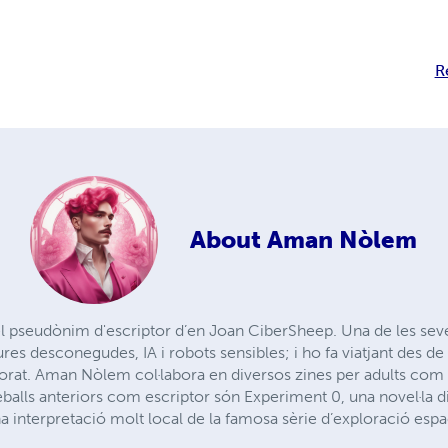
R
About
Aman Nòlem
l pseudònim d'escriptor d’en Joan CiberSheep. Una de les seve
ures desconegudes, IA i robots sensibles; i ho fa viatjant des de 
xplorat. Aman Nòlem col·labora en diversos zines per adults c
eballs anteriors com escriptor són Experiment 0, una novel·la di
na interpretació molt local de la famosa sèrie d’exploració espa