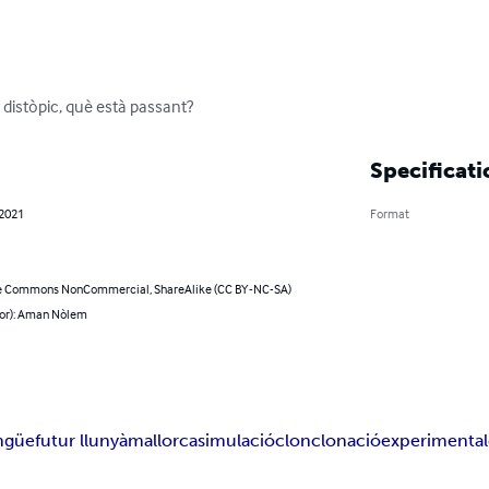
 distòpic, què està passant?
Specificati
 2021
Format
e Commons NonCommercial, ShareAlike (CC BY-NC-SA)
hor): Aman Nòlem
íngüe
futur llunyà
mallorca
simulació
clon
clonació
experimental