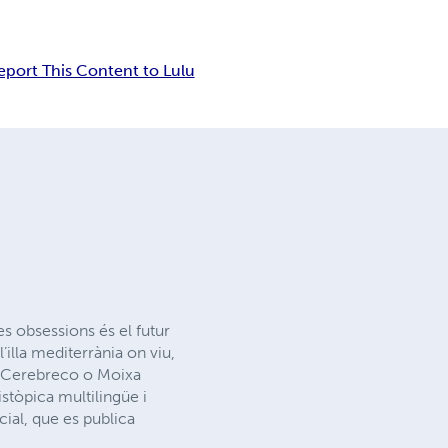
eport This Content to Lulu
s obsessions és el futur
l’illa mediterrània on viu,
om Cerebreco o Moixa
stòpica multilingüe i
cial, que es publica