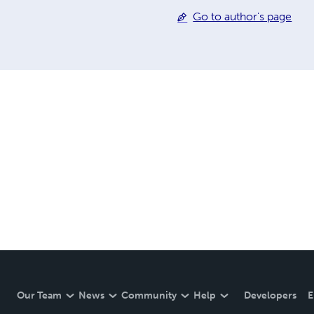
Go to author's page
Our Team
News
Community
Help
Developers
E