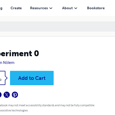
ng
Create
Resources
About
Bookstore
eriment 0
n Nòlem
k
Add to Cart
0
 ebook may not meet accessibility standards and may not be fully compatible
 assistive technologies.