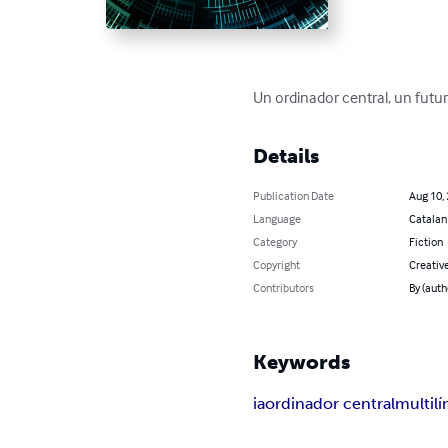
Un ordinador central, un futur
Details
Publication Date
Aug 10,
Language
Catalan
Category
Fiction
Copyright
Creativ
Contributors
By (aut
Keywords
ia
ordinador central
multil