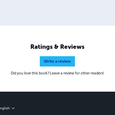
Ratings & Reviews
Write a review
Did you love this book? Leave a review for other readers!
nglish