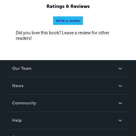
passate epoche umanistiche o mutuate dalla natura del
Ratings & Reviews
canto gregoriano.
Write a review
Did you love this book? Leave a review for other
readers!
Our Team
About Us
News
Careers
In The News
Community
Events
Blog
Help
Videos
Order Lookup