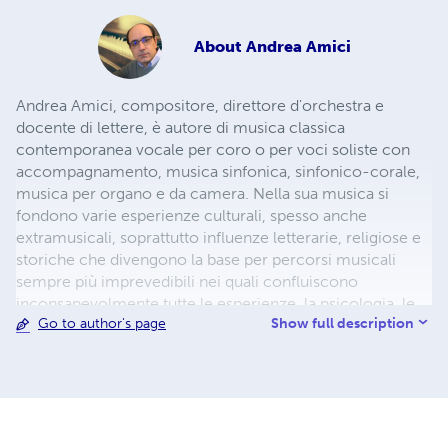
About
Andrea Amici
Andrea Amici, compositore, direttore d'orchestra e
docente di lettere, è autore di musica classica
contemporanea vocale per coro o per voci soliste con
accompagnamento, musica sinfonica, sinfonico-corale,
musica per organo e da camera. Nella sua musica si
fondono varie esperienze culturali, spesso anche
extramusicali, soprattutto influenze letterarie, religiose e
storiche che divengono la base per percorsi musicali
sempre più imprevedibili nei quali confluiscono
inconsapevolmente tutte le esperienze, la psicologia, le
Show full description
Go to author's page
tecniche e la cultura, ogni aspetto insomma dell'essere
umano e della sua ricchezza interiore, il tutto in una
sintesi che trova la sua ragion d'essere nel mistero.
Particolare cura è data alle strutture armoniche, spesso
basate su una forma di diatonismo libero sulla quale si
innestano movenze melodiche che riaffiorano dalle