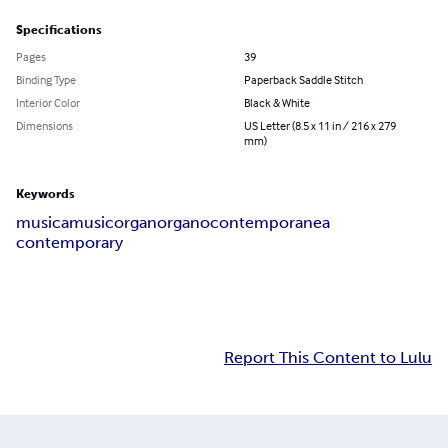
Specifications
Pages
39
Binding Type
Paperback Saddle Stitch
Interior Color
Black & White
Dimensions
US Letter (8.5 x 11 in / 216 x 279
mm)
Keywords
musica
music
organ
organo
contemporanea
contemporary
Report This Content to Lulu