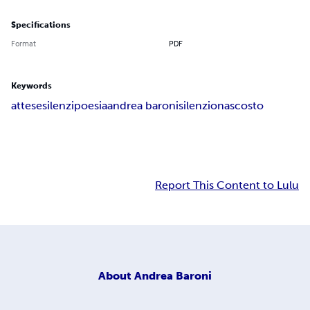
Specifications
Format
PDF
Keywords
attese
silenzi
poesia
andrea baroni
silenzio
nascosto
Report This Content to Lulu
About
Andrea Baroni