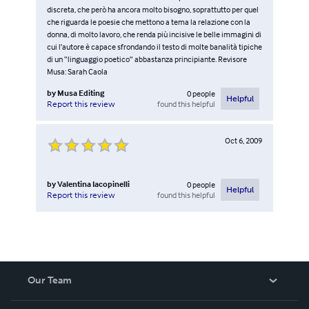
discreta, che però ha ancora molto bisogno, soprattutto per quel
che riguarda le poesie che mettono a tema la relazione con la
donna, di molto lavoro, che renda più incisive le belle immagini di
cui l’autore è capace sfrondando il testo di molte banalità tipiche
di un “linguaggio poetico” abbastanza principiante. Revisore
Musa: Sarah Caola
by
Musa Editing
0
people
Helpful
found this helpful
Report this review
Oct 6, 2009
by
Valentina Iacopinelli
0
people
Helpful
found this helpful
Report this review
Our Team