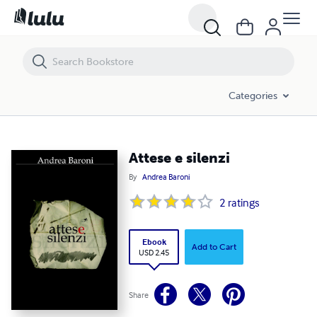
Attese e silenzi
Categories
Attese e silenzi
By
Andrea Baroni
2
ratings
Ebook
Add to Cart
USD 2.45
Share