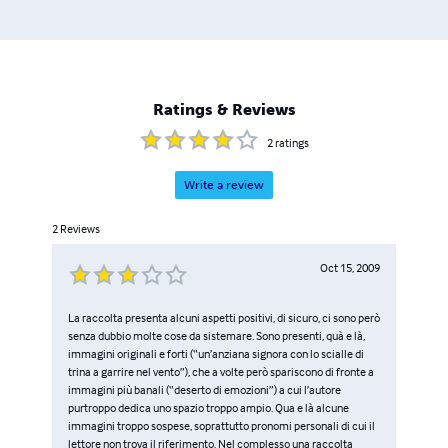
Ratings & Reviews
2
ratings
Write a review
2
Reviews
Oct 15, 2009
La raccolta presenta alcuni aspetti positivi, di sicuro, ci sono però
senza dubbio molte cose da sistemare. Sono presenti, quà e là,
immagini originali e forti (“un’anziana signora con lo scialle di
trina a garrire nel vento”), che a volte però spariscono di fronte a
immagini più banali (“deserto di emozioni”) a cui l’autore
purtroppo dedica uno spazio troppo ampio. Qua e là alcune
immagini troppo sospese, soprattutto pronomi personali di cui il
lettore non trova il riferimento. Nel complesso una raccolta