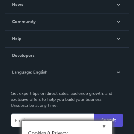
About Us
News
Careers
In The News
Community
Events
Blog
Help
Videos
Order Lookup
Developers
Podcast
Knowledge Base
Language:
English
Contact Support
English
Get expert tips on direct sales, audience growth, and
Deutsch
exclusive offers to help you build your business.
Unsubscribe at any time.
Français
Italiano
Submit
Español
Cookies & Privacy