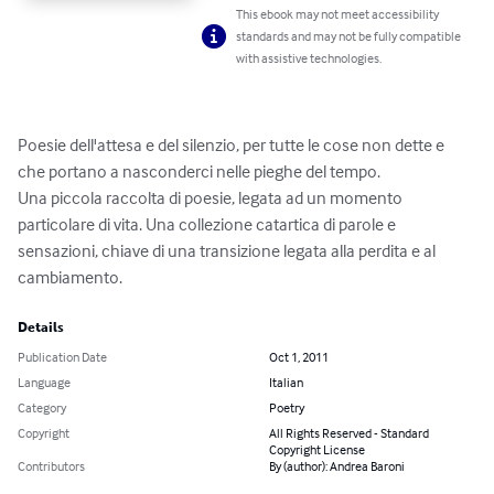
This ebook may not meet accessibility
standards and may not be fully compatible
with assistive technologies.
Poesie dell'attesa e del silenzio, per tutte le cose non dette e 
che portano a nasconderci nelle pieghe del tempo.

Una piccola raccolta di poesie, legata ad un momento 
particolare di vita. Una collezione catartica di parole e 
sensazioni, chiave di una transizione legata alla perdita e al 
cambiamento.
Details
Publication Date
Oct 1, 2011
Language
Italian
Category
Poetry
Copyright
All Rights Reserved - Standard
Copyright License
Contributors
By (author): Andrea Baroni